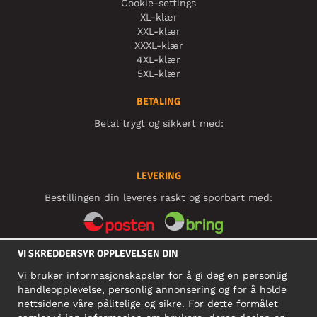
Cookie-settings
XL-klær
XXL-klær
XXXL-klær
4XL-klær
5XL-klær
BETALING
Betal trygt og sikkert med:
LEVERING
Bestillingen din leveres raskt og sporbart med:
VI SKREDDERSYR OPPLEVELSEN DIN
SOSIALE MEDIER
Vi bruker informasjonskapsler for å gi deg en personlig
handleopplevelse, personlig annonsering og for å holde
nettsidene våre pålitelige og sikre. For dette formålet
BEDRIFT