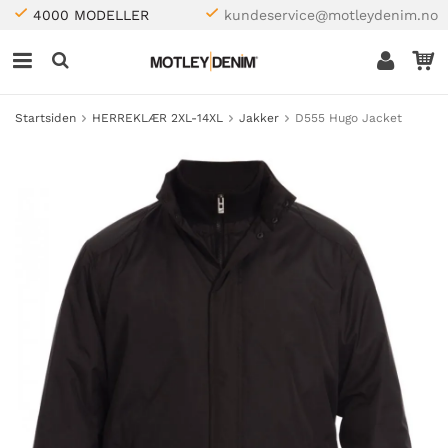
4000 MODELLER
kundeservice@motleydenim.no
Startsiden
HERREKLÆR 2XL-14XL
Jakker
D555 Hugo Jacket