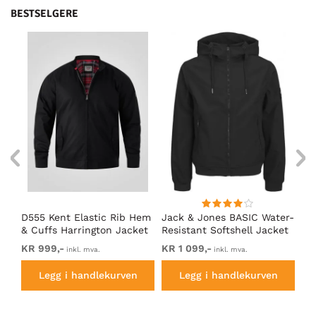
BESTSELGERE
D555 Kent Elastic Rib Hem
Jack & Jones BASIC Water-
Ad
& Cuffs Harrington Jacket
Resistant Softshell Jacket
So
Black
Black
KR 999,-
KR 1 099,-
Fr
inkl. mva.
inkl. mva.
Legg i handlekurven
Legg i handlekurven