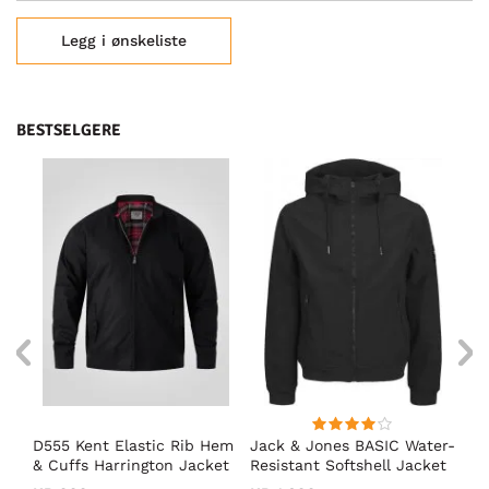
Legg i ønskeliste
BESTSELGERE
D555 Kent Elastic Rib Hem
Jack & Jones BASIC Water-
Ad
& Cuffs Harrington Jacket
Resistant Softshell Jacket
So
Black
Black