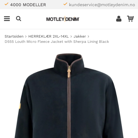
4000 MODELLER
kundeservice@motleydenim.no
Startsiden
HERREKLÆR 2XL-14XL
Jakker
D555 Louth Micro Fleece Jacket with Sherpa Lining Black