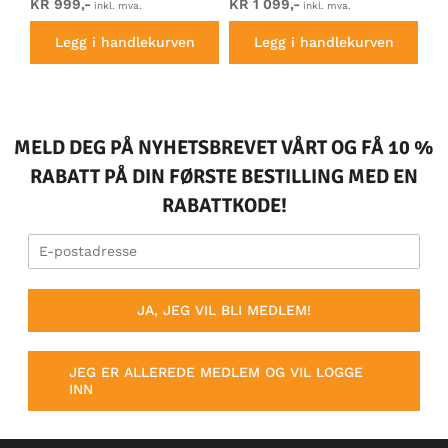
KR 999,-
KR 1 099,-
Fr
inkl. mva.
inkl. mva.
Legg i handlekurven
Legg i handlekurven
MELD DEG PÅ NYHETSBREVET VÅRT OG FÅ 10 %
RABATT PÅ DIN FØRSTE BESTILLING MED EN
RABATTKODE!
JA, JEG VIL BLI MEDLEM!
JEG ER ALLEREDE MEDLEM OG VIL LOGGE
INN