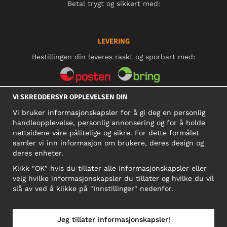
Betal trygt og sikkert med:
LEVERING
Bestillingen din leveres raskt og sporbart med:
VI SKREDDERSYR OPPLEVELSEN DIN
SOSIALE MEDIER
Vi bruker informasjonskapsler for å gi deg en personlig
handleopplevelse, personlig annonsering og for å holde
nettsidene våre pålitelige og sikre. For dette formålet
BEDRIFT
samler vi inn informasjon om brukere, deres design og
deres enheter.
Motley Denim Norge AS
911 891 581 MVA
Klikk "OK" hvis du tillater alle informasjonskapsler eller
velg hvilke informasjonskapsler du tillater og hvilke du vil
NB! Ikke bruk denne adressen til å sende produkter i retur!
slå av ved å klikke på "Innstillinger" nedenfor.
Jeg tillater informasjonskapsler!