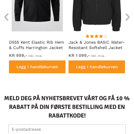
D555 Kent Elastic Rib Hem
Jack & Jones BASIC Water-
Ad
& Cuffs Harrington Jacket
Resistant Softshell Jacket
So
Black
Black
KR 999,-
KR 1 099,-
Fr
inkl. mva.
inkl. mva.
Legg i handlekurven
Legg i handlekurven
MELD DEG PÅ NYHETSBREVET VÅRT OG FÅ 10 %
RABATT PÅ DIN FØRSTE BESTILLING MED EN
RABATTKODE!