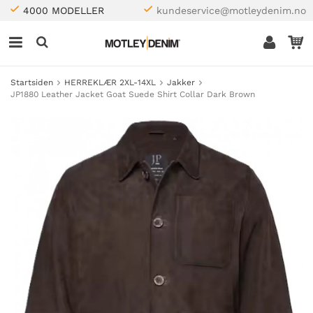
4000 MODELLER
kundeservice@motleydenim.no
Startsiden
HERREKLÆR 2XL-14XL
Jakker
JP1880 Leather Jacket Goat Suede Shirt Collar Dark Brown