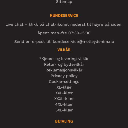
Sitemap
KUNDESERVICE
Live chat – klikk på chat-ikonet nederst til høyre på siden.
Åpent man-fre 07:30-15:30
Send en e-post til:
kundeservice@motleydenim.no
VILKÅR
*Kjøps- og leveringsvilkår
Retur- og byttevilkår
Reklamasjonsvilkår
Privacy policy
Cookie-settings
XL-klær
XXL-klær
XXXL-klær
4XL-klær
5XL-klær
BETALING