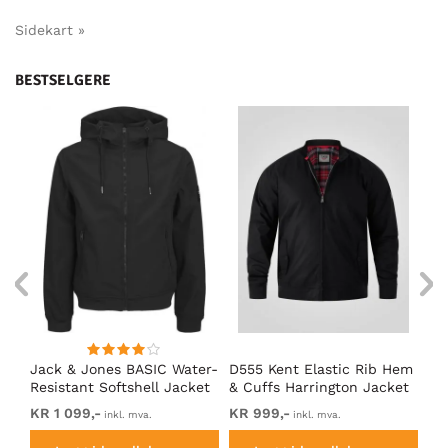
Sidekart »
BESTSELGERE
an
Jack & Jones BASIC Water-
D555 Kent Elastic Rib Hem
Ad
ack
Resistant Softshell Jacket
& Cuffs Harrington Jacket
So
Black
Black
KR 1 099,-
KR 999,-
Fr
inkl. mva.
inkl. mva.