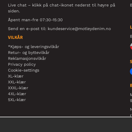
Live chat – klikk på chat-ikonet nederst til høyre på
B
siden.
Åpent man-fre 07:30-15:30
Send en e-post til:
kundeservice@motleydenim.no
B
VILKÅR
*Kjøps- og leveringsvilkår
Retur- og byttevilkår
Reklamasjonsvilkår
Privacy policy
Cookie-settings
XL-klær
XXL-klær
XXXL-klær
4XL-klær
5XL-klær
9
N
r