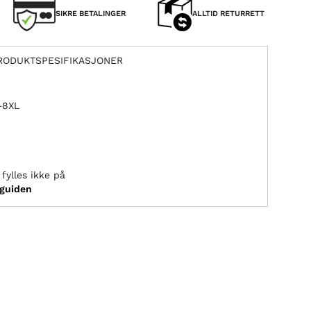
SIKRE BETALINGER
ALLTID RETURRETT
RODUKTSPESIFIKASJONER
L–8XL
fylles ikke på
sguiden