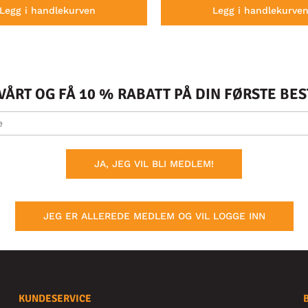
Legg i handlekurven
Legg i handlekurve
ÅRT OG FÅ 10 % RABATT PÅ DIN FØRSTE BE
JA, JEG VIL BLI MEDLEM!
JEG ER ALLEREDE MEDLEM OG VIL LOGGE INN
KUNDESERVICE