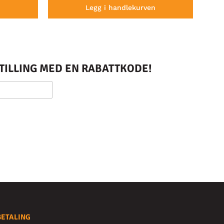
n
Legg i handlekurven
STILLING MED EN RABATTKODE!
BETALING