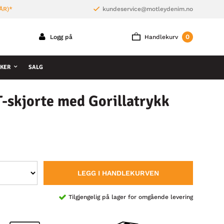
ÅR)*
kundeservice@motleydenim.no
0
Logg på
Handlekurv
KER
SALG
-skjorte med Gorillatrykk
LEGG I HANDLEKURVEN
Tilgjengelig på lager for omgående levering