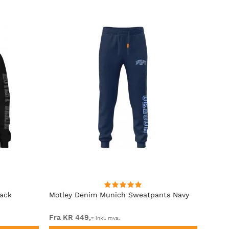
lack
Motley Denim Munich Sweatpants Navy
Motle
Fra KR 449,-
Fra K
inkl. mva.