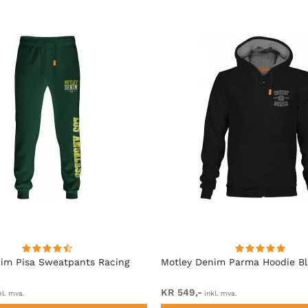
im Pisa Sweatpants Racing
Motley Denim Parma Hoodie B
KR 549,-
kl. mva.
inkl. mva.