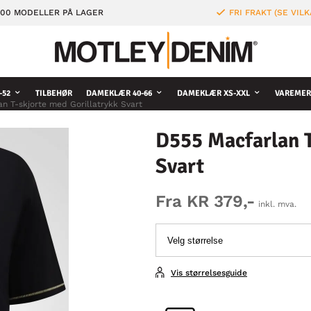
000 MODELLER PÅ LAGER
FRI FRAKT (SE VILK
-52
TILBEHØR
DAMEKLÆR 40-66
DAMEKLÆR XS-XXL
VAREMER
n T-skjorte med Gorillatrykk Svart
D555 Macfarlan T
Svart
Fra KR 379,-
inkl. mva.
Vis størrelsesguide