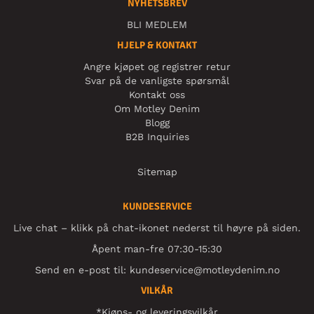
NYHETSBREV
BLI MEDLEM
HJELP & KONTAKT
Angre kjøpet og registrer retur
Svar på de vanligste spørsmål
Kontakt oss
Om Motley Denim
Blogg
B2B Inquiries
Sitemap
KUNDESERVICE
Live chat – klikk på chat-ikonet nederst til høyre på siden.
Åpent man-fre 07:30-15:30
Send en e-post til:
kundeservice@motleydenim.no
VILKÅR
*Kjøps- og leveringsvilkår