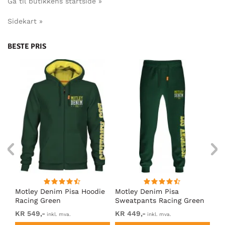
Gå til butikkens startside »
Sidekart »
BESTE PRIS
Motley Denim Pisa Hoodie
Motley Denim Pisa
Mo
Racing Green
Sweatpants Racing Green
Ho
KR 549,-
KR 449,-
KR
inkl. mva.
inkl. mva.