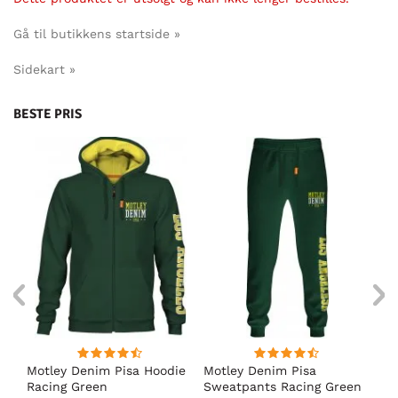
Gå til butikkens startside »
Sidekart »
BESTE PRIS
Motley Denim Pisa Hoodie
Motley Denim Pisa
Mo
Racing Green
Sweatpants Racing Green
Ho