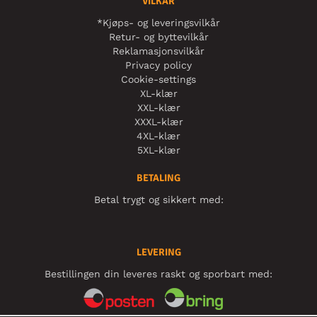
VILKÅR
*Kjøps- og leveringsvilkår
Retur- og byttevilkår
Reklamasjonsvilkår
Privacy policy
Cookie-settings
XL-klær
XXL-klær
XXXL-klær
4XL-klær
5XL-klær
BETALING
Betal trygt og sikkert med:
LEVERING
Bestillingen din leveres raskt og sporbart med: