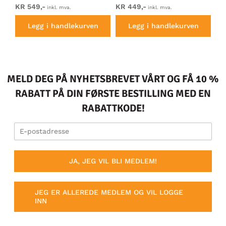
KR 549,-
KR 449,-
KR
inkl. mva.
inkl. mva.
Legg i handlekurven
Legg i handlekurven
MELD DEG PÅ NYHETSBREVET VÅRT OG FÅ 10 %
RABATT PÅ DIN FØRSTE BESTILLING MED EN
RABATTKODE!
JA, JEG VIL BLI MEDLEM!
JEG ER ALLEREDE MEDLEM OG VIL LOGGE
INN