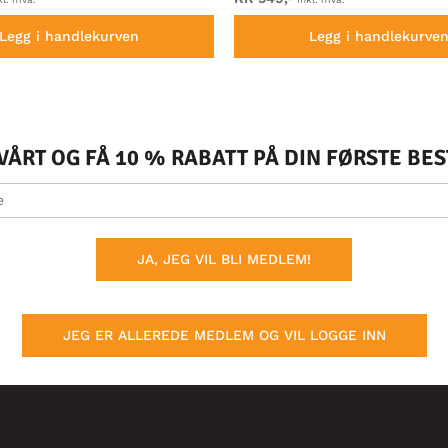
Legg i handlekurven
Legg i handlekurve
ÅRT OG FÅ 10 % RABATT PÅ DIN FØRSTE BE
JA, JEG VIL BLI MEDLEM!
JEG ER ALLEREDE MEDLEM OG VIL LOGGE INN