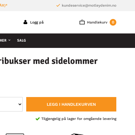
ÅR)*
kundeservice@motleydenim.no
0
Logg på
Handlekurv
KER
SALG
ibukser med sidelommer
LEGG I HANDLEKURVEN
Tilgjengelig på lager for omgående levering