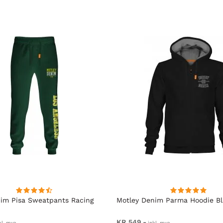
im Pisa Sweatpants Racing
Motley Denim Parma Hoodie B
KR 549,-
kl. mva.
inkl. mva.