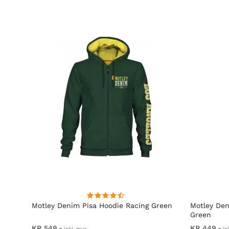
rå
Motley Denim Pisa Hoodie Racing Green
Motley Den
Green
KR 549,-
KR 449,-
inkl. mva.
in