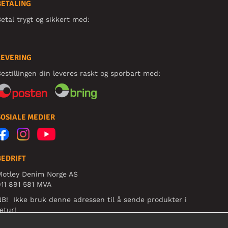
BETALING
etal trygt og sikkert med:
LEVERING
estillingen din leveres raskt og sporbart med:
SOSIALE MEDIER
BEDRIFT
Motley Denim Norge AS
11 891 581 MVA
B! Ikke bruk denne adressen til å sende produkter i
etur!