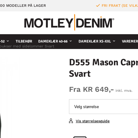
000 MODELLER PÅ LAGER
FRI FRAKT (SE VILK
-52
TILBEHØR
DAMEKLÆR 40-66
DAMEKLÆR XS-XXL
VAREMER
bukser med sidelommer Svart
D555 Mason Capr
Svart
Fra KR 649,-
inkl. mva.
Vis størrelsesguide