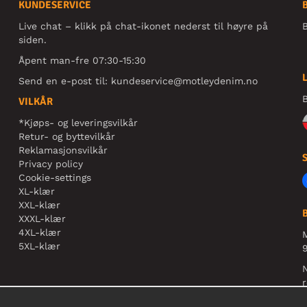
KUNDESERVICE
Live chat – klikk på chat-ikonet nederst til høyre på
B
siden.
Åpent man-fre 07:30-15:30
Send en e-post til:
kundeservice@motleydenim.no
B
VILKÅR
*Kjøps- og leveringsvilkår
Retur- og byttevilkår
Reklamasjonsvilkår
Privacy policy
Cookie-settings
XL-klær
XXL-klær
XXXL-klær
4XL-klær
5XL-klær
9
N
r