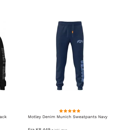
lack
Motley Denim Munich Sweatpants Navy
Motle
Fra KR 449,-
Fra K
inkl. mva.