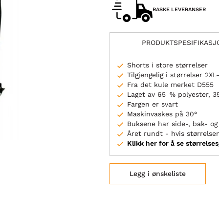
RASKE LEVERANSER
PRODUKTSPESIFIKASJ
Shorts i store størrelser
Tilgjengelig i størrelser 2X
Fra det kule merket D555
Laget av 65 % polyester, 
Fargen er svart
Maskinvaskes på 30°
Buksene har side-, bak- o
Året rundt - hvis størrelsen
Klikk her for å se størrelse
Legg i ønskeliste