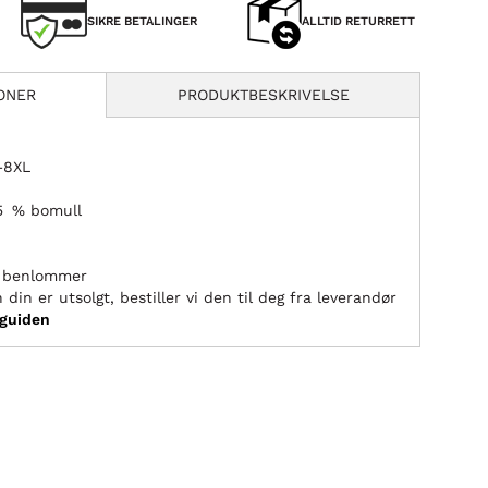
SIKRE BETALINGER
ALLTID RETURRETT
ONER
PRODUKTBESKRIVELSE
L–8XL
35 % bomull
g benlommer
 din er utsolgt, bestiller vi den til deg fra leverandør
sguiden