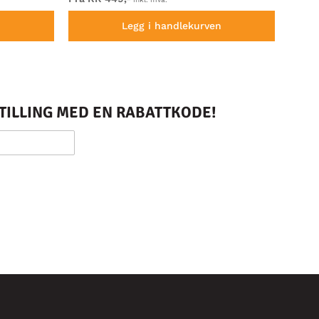
n
Legg i handlekurven
STILLING MED EN RABATTKODE!