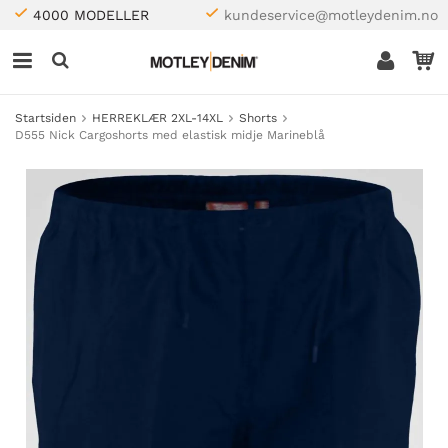
4000 MODELLER
kundeservice@motleydenim.no
Startsiden
HERREKLÆR 2XL-14XL
Shorts
D555 Nick Cargoshorts med elastisk midje Marineblå