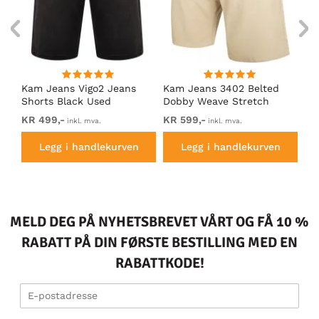
Kam Jeans Vigo2 Jeans
Kam Jeans 3402 Belted
Ka
i
Shorts Black Used
Dobby Weave Stretch
Sh
Chino Shorts Beige
KR 499,-
KR 599,-
KR
inkl. mva.
inkl. mva.
Legg i handlekurven
Legg i handlekurven
MELD DEG PÅ NYHETSBREVET VÅRT OG FÅ 10 %
RABATT PÅ DIN FØRSTE BESTILLING MED EN
RABATTKODE!