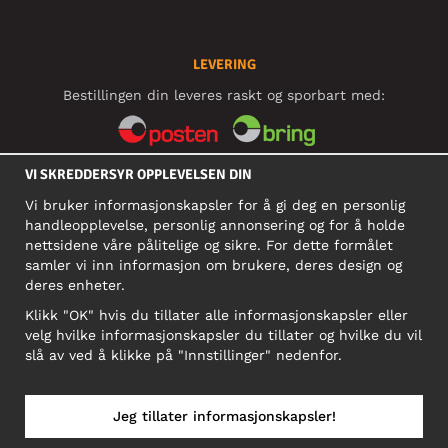
LEVERING
Bestillingen din leveres raskt og sporbart med:
VI SKREDDERSYR OPPLEVELSEN DIN
SOSIALE MEDIER
Vi bruker informasjonskapsler for å gi deg en personlig
handleopplevelse, personlig annonsering og for å holde
nettsidene våre pålitelige og sikre. For dette formålet
BEDRIFT
samler vi inn informasjon om brukere, deres design og
deres enheter.
Motley Denim Norge AS
911 891 581 MVA
Klikk "OK" hvis du tillater alle informasjonskapsler eller
velg hvilke informasjonskapsler du tillater og hvilke du vil
NB! Ikke bruk denne adressen til å sende produkter i retur!
slå av ved å klikke på "Innstillinger" nedenfor.
Jeg tillater informasjonskapsler!