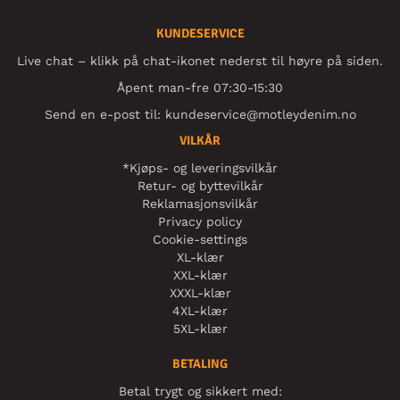
KUNDESERVICE
Live chat – klikk på chat-ikonet nederst til høyre på siden.
Åpent man-fre 07:30-15:30
Send en e-post til:
kundeservice@motleydenim.no
VILKÅR
*Kjøps- og leveringsvilkår
Retur- og byttevilkår
Reklamasjonsvilkår
Privacy policy
Cookie-settings
XL-klær
XXL-klær
XXXL-klær
4XL-klær
5XL-klær
BETALING
Betal trygt og sikkert med: