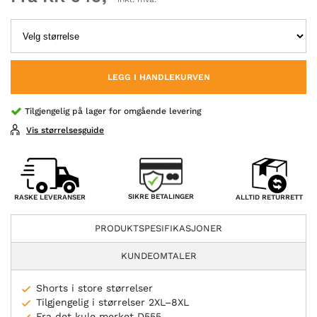
LEGG I HANDLEKURVEN
Tilgjengelig på lager for omgående levering
Vis størrelsesguide
SIKRE BETALINGER
RASKE LEVERANSER
ALLTID RETURRETT
PRODUKTSPESIFIKASJONER
KUNDEOMTALER
Shorts i store størrelser
Tilgjengelig i størrelser 2XL–8XL
Fra det kule merket D555