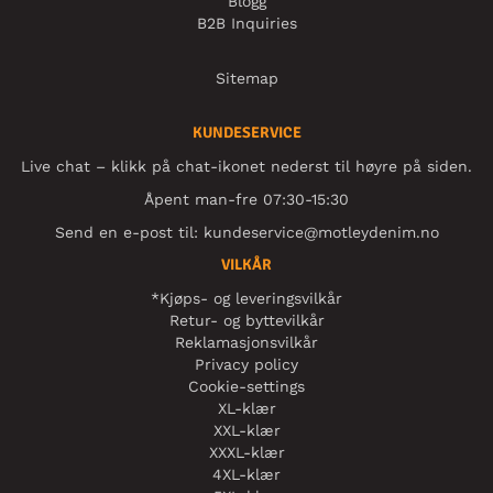
Blogg
B2B Inquiries
Sitemap
KUNDESERVICE
Live chat – klikk på chat-ikonet nederst til høyre på siden.
Åpent man-fre 07:30-15:30
Send en e-post til:
kundeservice@motleydenim.no
VILKÅR
*Kjøps- og leveringsvilkår
Retur- og byttevilkår
Reklamasjonsvilkår
Privacy policy
Cookie-settings
XL-klær
XXL-klær
XXXL-klær
4XL-klær