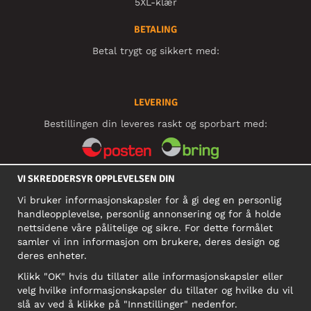
5XL-klær
BETALING
Betal trygt og sikkert med:
LEVERING
Bestillingen din leveres raskt og sporbart med:
VI SKREDDERSYR OPPLEVELSEN DIN
SOSIALE MEDIER
Vi bruker informasjonskapsler for å gi deg en personlig
handleopplevelse, personlig annonsering og for å holde
nettsidene våre pålitelige og sikre. For dette formålet
BEDRIFT
samler vi inn informasjon om brukere, deres design og
deres enheter.
Motley Denim Norge AS
911 891 581 MVA
Klikk "OK" hvis du tillater alle informasjonskapsler eller
velg hvilke informasjonskapsler du tillater og hvilke du vil
NB! Ikke bruk denne adressen til å sende produkter i retur!
slå av ved å klikke på "Innstillinger" nedenfor.