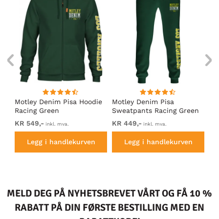
Motley Denim Pisa Hoodie
Motley Denim Pisa
Mo
Racing Green
Sweatpants Racing Green
Ho
KR 549,-
KR 449,-
KR
inkl. mva.
inkl. mva.
Legg i handlekurven
Legg i handlekurven
MELD DEG PÅ NYHETSBREVET VÅRT OG FÅ 10 %
RABATT PÅ DIN FØRSTE BESTILLING MED EN