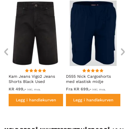
Kam Jeans Vigo2 Jeans
D555 Nick Cargoshorts
Ka
Shorts Black Used
med elastisk midje
Sh
Marineblå
KR 499,-
Fra KR 699,-
KR
inkl. mva.
inkl. mva.
Legg i handlekurven
Legg i handlekurven