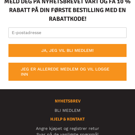
MELD DEG PÅ NYHETSBREVET VÅRT OG FÅ 10 %
RABATT PÅ DIN FØRSTE BESTILLING MED EN
RABATTKODE!
JA, JEG VIL BLI MEDLEM!
JEG ER ALLEREDE MEDLEM OG VIL LOGGE
INN
NYHETSBREV
BLI MEDLEM
HJELP & KONTAKT
Angre kjøpet og registrer retur
Svar på de vanligste spørsmål