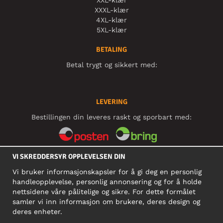
XXL-klær
XXXL-klær
4XL-klær
5XL-klær
BETALING
Betal trygt og sikkert med:
LEVERING
Bestillingen din leveres raskt og sporbart med:
VI SKREDDERSYR OPPLEVELSEN DIN
SOSIALE MEDIER
Vi bruker informasjonskapsler for å gi deg en personlig
handleopplevelse, personlig annonsering og for å holde
nettsidene våre pålitelige og sikre. For dette formålet
BEDRIFT
samler vi inn informasjon om brukere, deres design og
deres enheter.
Motley Denim Norge AS