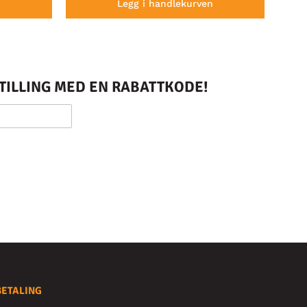
n
Legg i handlekurven
STILLING MED EN RABATTKODE!
BETALING