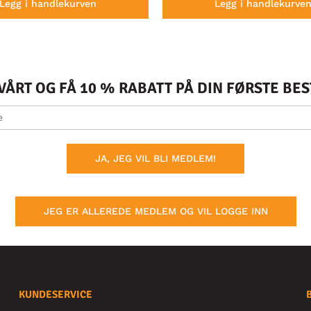
Legg i handlekurven
Legg i handlekurve
ÅRT OG FÅ 10 % RABATT PÅ DIN FØRSTE BE
JA, JEG VIL BLI MEDLEM!
JEG ER ALLEREDE MEDLEM OG VIL LOGGE INN
KUNDESERVICE