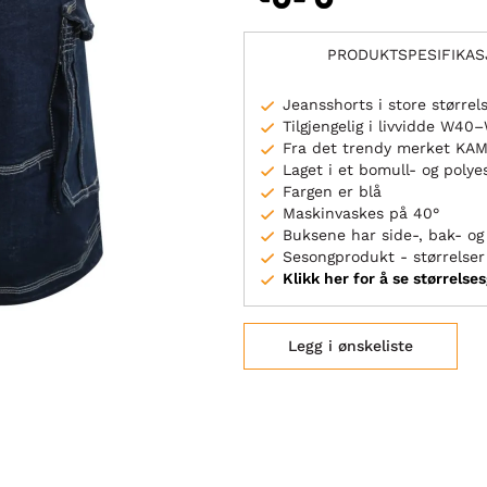
PRODUKTSPESIFIKA
Jeansshorts i store størrel
Tilgjengelig i livvidde W4
Fra det trendy merket KA
Laget i et bomull- og polye
Fargen er blå
Maskinvaskes på 40°
Buksene har side-, bak- o
Sesongprodukt - størrelser 
Klikk her for å se størrelse
Legg i ønskeliste