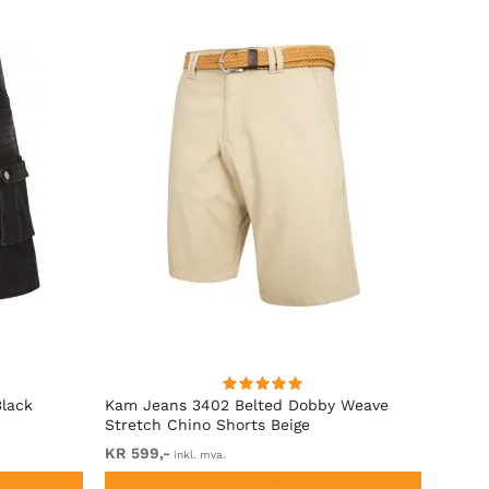
Black
Kam Jeans 3402 Belted Dobby Weave
D555 
Stretch Chino Shorts Beige
Midje
KR 599,-
Fra K
inkl. mva.