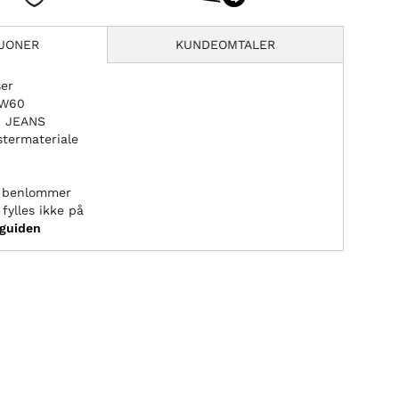
SJONER
KUNDEOMTALER
ser
0–W60
M JEANS
stermateriale
g benlommer
fylles ikke på
sguiden