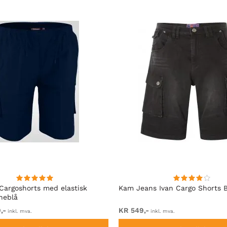
Cargoshorts med elastisk
Kam Jeans Ivan Cargo Shorts 
neblå
,-
KR 549,-
inkl. mva.
inkl. mva.