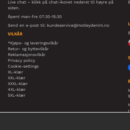
Live chat – klikk på chat-ikonet nederst til høyre på
B
siden.
Åpent man-fre 07:30-15:30
Send en e-post til:
kundeservice@motleydenim.no
B
VILKÅR
*Kjøps- og leveringsvilkår
Retur- og byttevilkår
Reklamasjonsvilkår
Privacy policy
Cookie-settings
XL-klær
XXL-klær
XXXL-klær
4XL-klær
5XL-klær
9
N
r