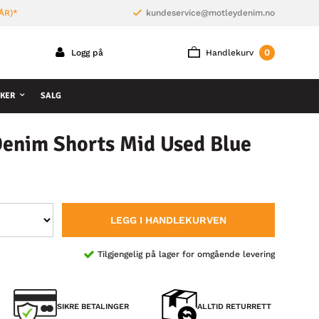
ÅR)*
kundeservice@motleydenim.no
0
Logg på
Handlekurv
KER
SALG
Denim Shorts Mid Used Blue
LEGG I HANDLEKURVEN
Tilgjengelig på lager for omgående levering
SIKRE BETALINGER
ALLTID RETURRETT