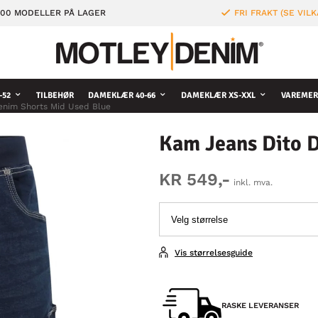
000 MODELLER PÅ LAGER
FRI FRAKT (SE VILK
-52
TILBEHØR
DAMEKLÆR 40-66
DAMEKLÆR XS-XXL
VAREMER
enim Shorts Mid Used Blue
Kam Jeans Dito 
KR 549,-
inkl. mva.
Vis størrelsesguide
RASKE LEVERANSER