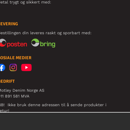
etal trygt og sikkert med:
LEVERING
estillingen din leveres raskt og sporbart med:
SOSIALE MEDIER
BEDRIFT
Motley Denim Norge AS
11 891 581 MVA
B! Ikke bruk denne adressen til å sende produkter i
etur!