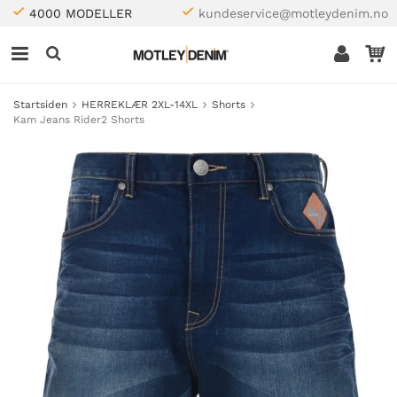
4000 MODELLER
kundeservice@motleydenim.no
Startsiden
HERREKLÆR 2XL-14XL
Shorts
Kam Jeans Rider2 Shorts