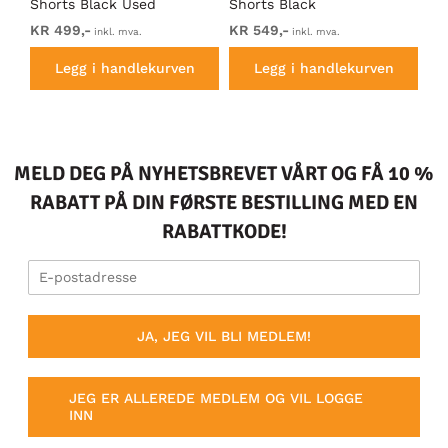
id
Shorts Black Used
Shorts Black
me
Ma
KR 499,-
KR 549,-
Fr
inkl. mva.
inkl. mva.
Legg i handlekurven
Legg i handlekurven
MELD DEG PÅ NYHETSBREVET VÅRT OG FÅ 10 %
RABATT PÅ DIN FØRSTE BESTILLING MED EN
RABATTKODE!
JA, JEG VIL BLI MEDLEM!
JEG ER ALLEREDE MEDLEM OG VIL LOGGE
INN