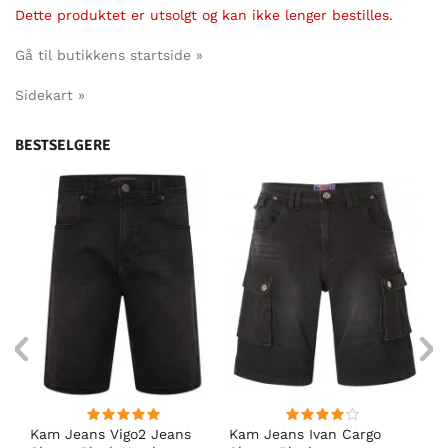
Dette produktet er utsolgt og kan ikke lenger bestilles.
Gå til butikkens startside »
Sidekart »
BESTSELGERE
Kam Jeans Vigo2 Jeans
Kam Jeans Ivan Cargo
D5