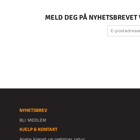
MELD DEG PÅ NYHETSBREVET V
NYHETSBREV
BLI MEDLEM
HJELP & KONTAKT
Angre kjøpet og registrer retur