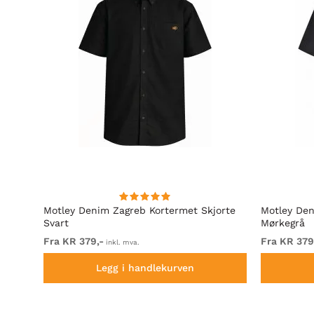
i
Motley Denim Zagreb Kortermet Skjorte
Motley Den
it
Svart
Mørkegrå
Fra KR 379,-
Fra KR 379
inkl. mva.
Legg i handlekurven