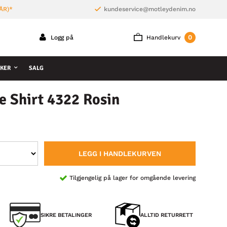
ÅR)*
kundeservice@motleydenim.no
0
Logg på
Handlekurv
KER
SALG
e Shirt 4322 Rosin
LEGG I HANDLEKURVEN
Tilgjengelig på lager for omgående levering
SIKRE BETALINGER
ALLTID RETURRETT