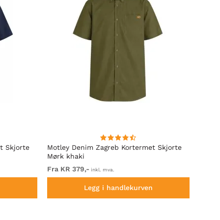
t Skjorte
Motley Denim Zagreb Kortermet Skjorte
Kam J
Mørk khaki
Sleeve
Fra KR 379,-
Fra K
inkl. mva.
n
Legg i handlekurven