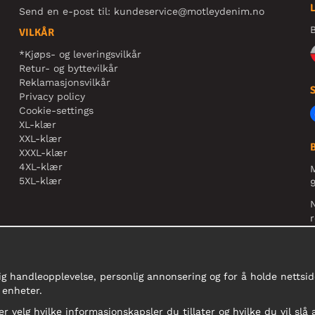
Send en e-post til:
kundeservice@motleydenim.no
B
VILKÅR
*Kjøps- og leveringsvilkår
Retur- og byttevilkår
Reklamasjonsvilkår
Privacy policy
Cookie-settings
XL-klær
XXL-klær
XXXL-klær
4XL-klær
5XL-klær
9
N
r
ig handleopplevelse, personlig annonsering og for å holde nettside
 enheter.
er velg hvilke informasjonskapsler du tillater og hvilke du vil slå 