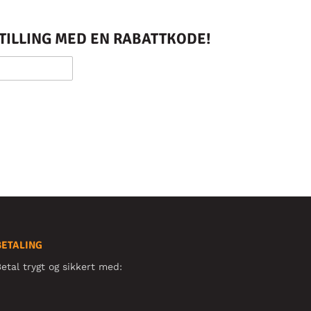
STILLING MED EN RABATTKODE!
BETALING
etal trygt og sikkert med: