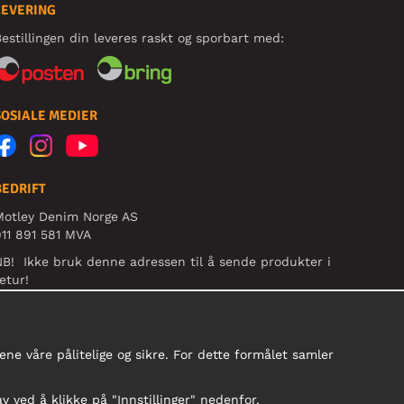
LEVERING
estillingen din leveres raskt og sporbart med:
SOSIALE MEDIER
BEDRIFT
Motley Denim Norge AS
11 891 581 MVA
B! Ikke bruk denne adressen til å sende produkter i
etur!
ne våre pålitelige og sikre. For dette formålet samler
av ved å klikke på "Innstillinger" nedenfor.