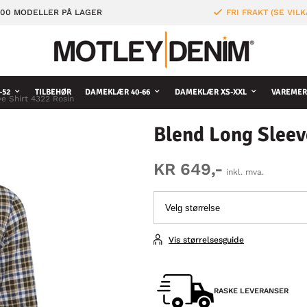
000 MODELLER PÅ LAGER
FRI FRAKT (SE VILK
-52
TILBEHØR
DAMEKLÆR 40-66
DAMEKLÆR XS-XXL
VAREMER
e Shirt 4322 Rosin
Blend Long Sleev
KR 649,-
inkl. mva.
Vis størrelsesguide
RASKE LEVERANSER