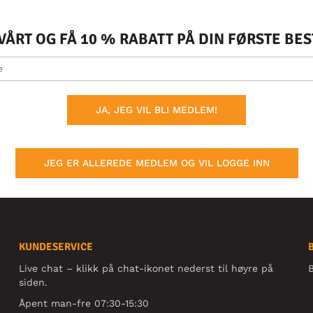
ÅRT OG FÅ 10 % RABATT PÅ DIN FØRSTE BE
JA, JEG VIL BLI MEDLEM!
JEG ER ALLEREDE MEDLEM OG VIL LOGGE INN
KUNDESERVICE
Live chat – klikk på chat-ikonet nederst til høyre på
B
siden.
Åpent man-fre 07:30-15:30