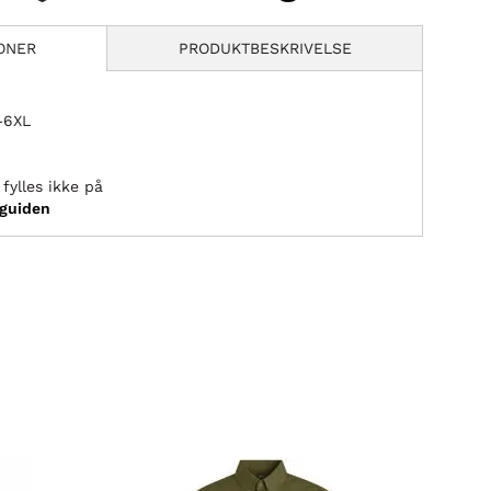
ONER
PRODUKTBESKRIVELSE
L–6XL
fylles ikke på
sguiden