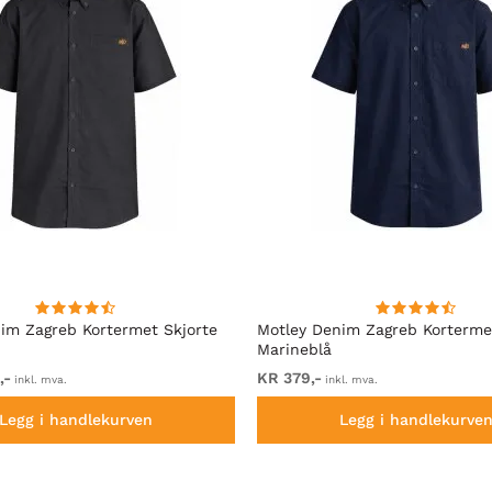
im Zagreb Kortermet Skjorte
Motley Denim Zagreb Korterme
Marineblå
,-
KR 379,-
inkl. mva.
inkl. mva.
Legg i handlekurven
Legg i handlekurve