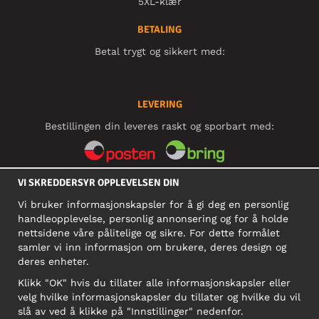
5XL-klær
BETALING
Betal trygt og sikkert med:
LEVERING
Bestillingen din leveres raskt og sporbart med:
VI SKREDDERSYR OPPLEVELSEN DIN
SOSIALE MEDIER
Vi bruker informasjonskapsler for å gi deg en personlig
handleopplevelse, personlig annonsering og for å holde
nettsidene våre pålitelige og sikre. For dette formålet
BEDRIFT
samler vi inn informasjon om brukere, deres design og
deres enheter.
Motley Denim Norge AS
911 891 581 MVA
Klikk "OK" hvis du tillater alle informasjonskapsler eller
velg hvilke informasjonskapsler du tillater og hvilke du vil
NB! Ikke bruk denne adressen til å sende produkter i retur!
slå av ved å klikke på "Innstillinger" nedenfor.