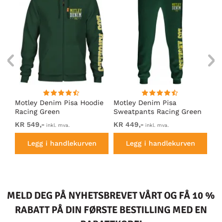
Motley Denim Pisa Hoodie
Motley Denim Pisa
Mo
Racing Green
Sweatpants Racing Green
Ho
KR 549,-
KR 449,-
KR
inkl. mva.
inkl. mva.
Legg i handlekurven
Legg i handlekurven
MELD DEG PÅ NYHETSBREVET VÅRT OG FÅ 10 %
RABATT PÅ DIN FØRSTE BESTILLING MED EN