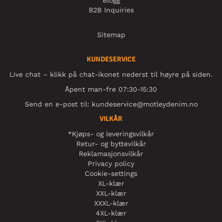
Blogg
B2B Inquiries
Sitemap
KUNDESERVICE
Live chat – klikk på chat-ikonet nederst til høyre på siden.
Åpent man-fre 07:30-15:30
Send en e-post til:
kundeservice@motleydenim.no
VILKÅR
*Kjøps- og leveringsvilkår
Retur- og byttevilkår
Reklamasjonsvilkår
Privacy policy
Cookie-settings
XL-klær
XXL-klær
XXXL-klær
4XL-klær