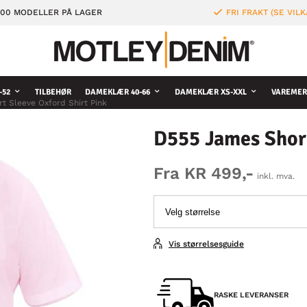
000 MODELLER PÅ LAGER
FRI FRAKT (SE VILK
-52
TILBEHØR
DAMEKLÆR 40-66
DAMEKLÆR XS-XXL
VAREMER
t Sleeve Oxford Shirt Pink
D555 James Short
Fra KR 499,-
inkl. mva.
Vis størrelsesguide
RASKE LEVERANSER