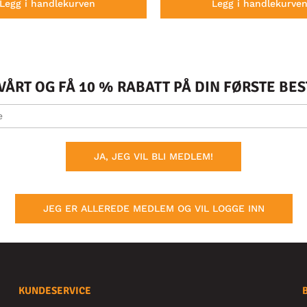
Legg i handlekurven
Legg i handlekurve
ÅRT OG FÅ 10 % RABATT PÅ DIN FØRSTE BE
JA, JEG VIL BLI MEDLEM!
JEG ER ALLEREDE MEDLEM OG VIL LOGGE INN
KUNDESERVICE