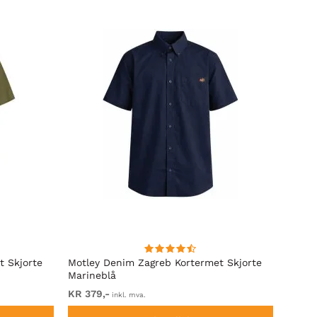
t Skjorte
Motley Denim Zagreb Kortermet Skjorte
Kam J
Marineblå
Sleeve
KR 379,-
Fra K
inkl. mva.