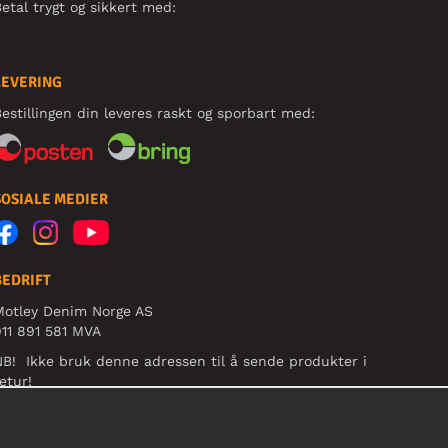
etal trygt og sikkert med:
LEVERING
estillingen din leveres raskt og sporbart med:
SOSIALE MEDIER
BEDRIFT
Motley Denim Norge AS
11 891 581 MVA
B! Ikke bruk denne adressen til å sende produkter i
etur!