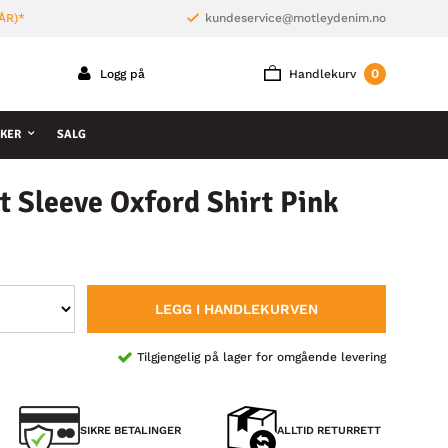
ÅR)*
kundeservice@motleydenim.no
0
Logg på
Handlekurv
KER
SALG
 Sleeve Oxford Shirt Pink
LEGG I HANDLEKURVEN
Tilgjengelig på lager for omgående levering
SIKRE BETALINGER
ALLTID RETURRETT