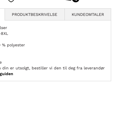
PRODUKTBESKRIVELSE
KUNDEOMTALER
lser
L–8XL
0 % polyester
e
 din er utsolgt, bestiller vi den til deg fra leverandør
sguiden