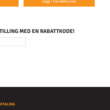
n
Legg i handlekurven
STILLING MED EN RABATTKODE!
BETALING