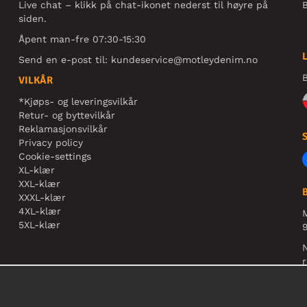
Live chat – klikk på chat-ikonet nederst til høyre på
B
siden.
Åpent man-fre 07:30-15:30
Send en e-post til:
kundeservice@motleydenim.no
B
VILKÅR
*Kjøps- og leveringsvilkår
Retur- og byttevilkår
Reklamasjonsvilkår
Privacy policy
Cookie-settings
XL-klær
XXL-klær
XXXL-klær
4XL-klær
5XL-klær
9
N
r