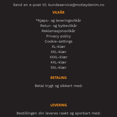
Send en e-post til:
kundeservice@motleydenim.no
VILKÅR
*Kjøps- og leveringsvilkår
Retur- og byttevilkår
Reklamasjonsvilkår
Privacy policy
Cookie-settings
XL-klær
XXL-klær
XXXL-klær
4XL-klær
5XL-klær
BETALING
Betal trygt og sikkert med:
LEVERING
Bestillingen din leveres raskt og sporbart med: