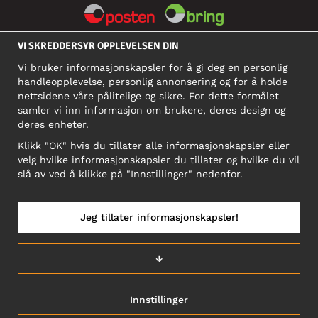
VI SKREDDERSYR OPPLEVELSEN DIN
SOSIALE MEDIER
Vi bruker informasjonskapsler for å gi deg en personlig
handleopplevelse, personlig annonsering og for å holde
nettsidene våre pålitelige og sikre. For dette formålet
BEDRIFT
samler vi inn informasjon om brukere, deres design og
deres enheter.
Motley Denim Norge AS
911 891 581 MVA
Klikk "OK" hvis du tillater alle informasjonskapsler eller
velg hvilke informasjonskapsler du tillater og hvilke du vil
NB! Ikke bruk denne adressen til å sende produkter i retur!
slå av ved å klikke på "Innstillinger" nedenfor.
Jeg tillater informasjonskapsler!
NORGE/NORSK
↓
Innstillinger