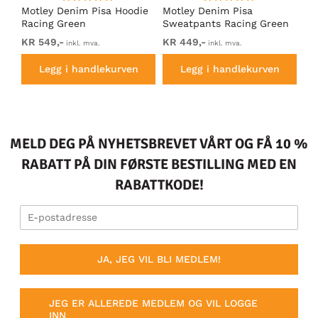
Motley Denim Pisa Hoodie
Motley Denim Pisa
Mo
Racing Green
Sweatpants Racing Green
Ho
KR 549,-
KR 449,-
KR
inkl. mva.
inkl. mva.
Legg i handlekurven
Legg i handlekurven
MELD DEG PÅ NYHETSBREVET VÅRT OG FÅ 10 %
RABATT PÅ DIN FØRSTE BESTILLING MED EN
RABATTKODE!
JA, JEG VIL BLI MEDLEM!
JEG ER ALLEREDE MEDLEM OG VIL LOGGE
INN