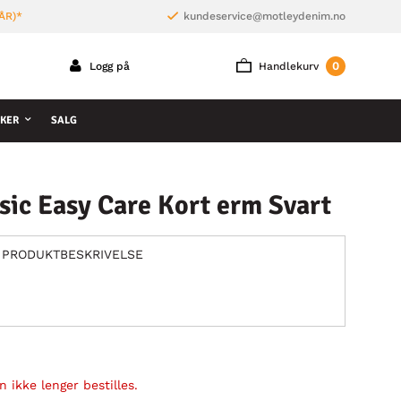
ÅR)*
kundeservice@motleydenim.no
0
Logg på
Handlekurv
KER
SALG
ic Easy Care Kort erm Svart
PRODUKTBESKRIVELSE
 ikke lenger bestilles.