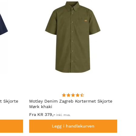
t Skjorte
Motley Denim Zagreb Kortermet Skjorte
Kam J
Mørk khaki
Sleeve
Fra KR 379,-
Fra K
inkl. mva.
n
Legg i handlekurven