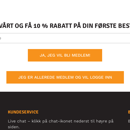
ÅRT OG FÅ 10 % RABATT PÅ DIN FØRSTE BE
JA, JEG VIL BLI MEDLEM!
JEG ER ALLEREDE MEDLEM OG VIL LOGGE INN
KUNDESERVICE
Live chat – klikk på chat-ikonet nederst til høyre på
B
siden.