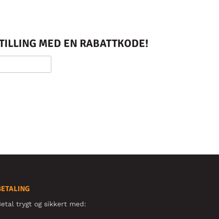
STILLING MED EN RABATTKODE!
BETALING
etal trygt og sikkert med: