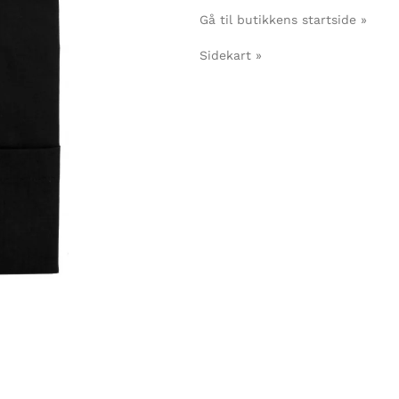
Gå til butikkens startside »
Sidekart »