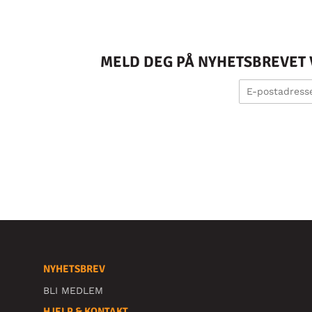
MELD DEG PÅ NYHETSBREVET V
NYHETSBREV
BLI MEDLEM
HJELP & KONTAKT