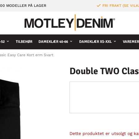
000 MODELLER PÅ LAGER
FRI FRAKT (SE VILK
-52
TILBEHØR
DAMEKLÆR 40-66
DAMEKLÆR XS-XXL
VAREMER
sic Easy Care Kort erm Svart
Double TWO Class
Dette produktet er utsolgt og kan