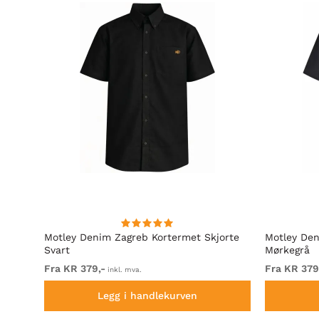
irt
Motley Denim Zagreb Kortermet Skjorte
Motley Den
Svart
Mørkegrå
Fra KR 379,-
Fra KR 379
inkl. mva.
Legg i handlekurven