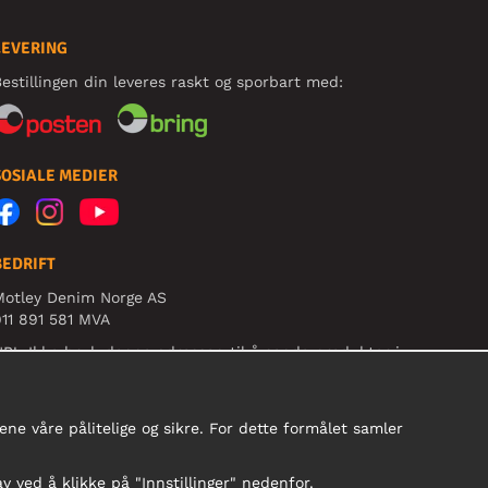
LEVERING
estillingen din leveres raskt og sporbart med:
SOSIALE MEDIER
BEDRIFT
Motley Denim Norge AS
11 891 581 MVA
B! Ikke bruk denne adressen til å sende produkter i
etur!
ne våre pålitelige og sikre. For dette formålet samler
av ved å klikke på "Innstillinger" nedenfor.