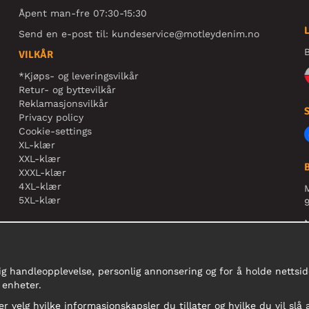
Åpent man-fre 07:30-15:30
Send en e-post til:
kundeservice@motleydenim.no
B
VILKÅR
*Kjøps- og leveringsvilkår
Retur- og byttevilkår
Reklamasjonsvilkår
Privacy policy
Cookie-settings
XL-klær
XXL-klær
XXXL-klær
4XL-klær
5XL-klær
9
N
r
ig handleopplevelse, personlig annonsering og for å holde nettside
 enheter.
er velg hvilke informasjonskapsler du tillater og hvilke du vil slå 