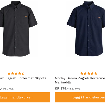
im Zagreb Kortermet Skjorte
Motley Denim Zagreb Korterme
Marineblå
,-
KR 379,-
inkl. mva.
inkl. mva.
Legg i handlekurven
Legg i handlekurve