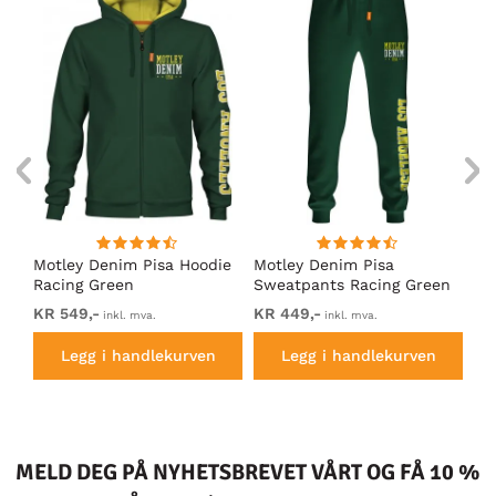
Motley Denim Pisa Hoodie
Motley Denim Pisa
Mo
Racing Green
Sweatpants Racing Green
Ho
KR 549,-
KR 449,-
KR
inkl. mva.
inkl. mva.
Legg i handlekurven
Legg i handlekurven
MELD DEG PÅ NYHETSBREVET VÅRT OG FÅ 10 %