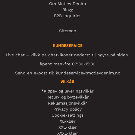
Om Motley Denim
Blogg
B2B Inquiries
Sitemap
KUNDESERVICE
Live chat – klikk på chat-ikonet nederst til høyre på siden.
Åpent man-fre 07:30-15:30
Send en e-post til:
kundeservice@motleydenim.no
VILKÅR
*Kjøps- og leveringsvilkår
Retur- og byttevilkår
Reklamasjonsvilkår
Privacy policy
Cookie-settings
XL-klær
XXL-klær
XXXL-klær