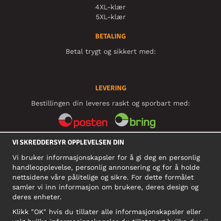
4XL-klær
5XL-klær
BETALING
Betal trygt og sikkert med:
LEVERING
Bestillingen din leveres raskt og sporbart med:
VI SKREDDERSYR OPPLEVELSEN DIN
SOSIALE MEDIER
Vi bruker informasjonskapsler for å gi deg en personlig
handleopplevelse, personlig annonsering og for å holde
nettsidene våre pålitelige og sikre. For dette formålet
BEDRIFT
samler vi inn informasjon om brukere, deres design og
deres enheter.
Motley Denim Norge AS
911 891 581 MVA
Klikk "OK" hvis du tillater alle informasjonskapsler eller