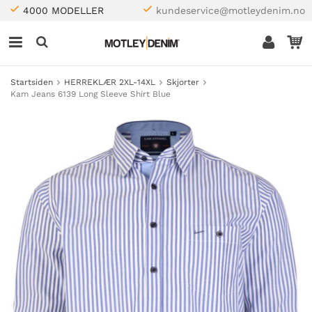
4000 MODELLER
kundeservice@motleydenim.no
Startsiden
HERREKLÆR 2XL-14XL
Skjorter
Kam Jeans 6139 Long Sleeve Shirt Blue