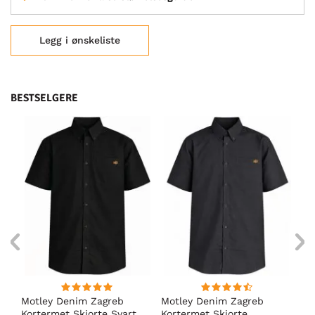
Legg i ønskeliste
BESTSELGERE
Motley Denim Zagreb
Motley Denim Zagreb
Mo
Kortermet Skjorte Svart
Kortermet Skjorte
Ko