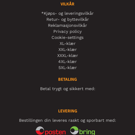
VILKÅR
*Kjøps- og leveringsvilkår
Retur- og byttevilkår
Reklamasjonsvilkår
Privacy policy
Cookie-settings
XL-klær
XXL-klær
XXXL-klær
4XL-klær
5XL-klær
BETALING
Betal trygt og sikkert med:
LEVERING
Bestillingen din leveres raskt og sporbart med: