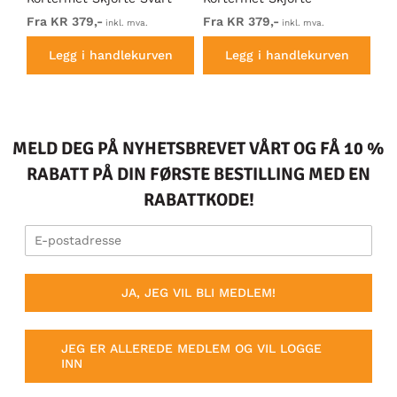
Mørkegrå
kh
Fra KR 379,-
Fra KR 379,-
Fr
inkl. mva.
inkl. mva.
Legg i handlekurven
Legg i handlekurven
MELD DEG PÅ NYHETSBREVET VÅRT OG FÅ 10 %
RABATT PÅ DIN FØRSTE BESTILLING MED EN
RABATTKODE!
JA, JEG VIL BLI MEDLEM!
JEG ER ALLEREDE MEDLEM OG VIL LOGGE
INN