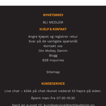
NYHETSBREV
BLI MEDLEM
HJELP & KONTAKT
Angre kjøpet og registrer retur
Svar på de vanligste spørsmål
Kontakt oss
Om Motley Denim
Blogg
B2B Inquiries
Sitemap
KUNDESERVICE
Live chat – klikk på chat-ikonet nederst til høyre på siden.
Åpent man-fre 07:30-15:30
Send en e-post til:
kundeservice@motleydenim.no