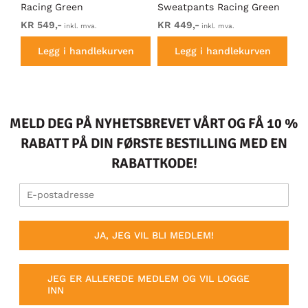
Racing Green
Sweatpants Racing Green
Ho
KR 549,-
KR 449,-
KR
inkl. mva.
inkl. mva.
Legg i handlekurven
Legg i handlekurven
MELD DEG PÅ NYHETSBREVET VÅRT OG FÅ 10 %
RABATT PÅ DIN FØRSTE BESTILLING MED EN
RABATTKODE!
JA, JEG VIL BLI MEDLEM!
JEG ER ALLEREDE MEDLEM OG VIL LOGGE
INN