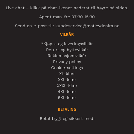
Live chat – klikk på chat-ikonet nederst til høyre på siden.
Åpent man-fre 07:30-15:30
Send en e-post til:
kundeservice@motleydenim.no
VILKÅR
*Kjøps- og leveringsvilkår
Retur- og byttevilkår
Reklamasjonsvilkår
Privacy policy
Cookie-settings
XL-klær
XXL-klær
XXXL-klær
4XL-klær
5XL-klær
BETALING
Betal trygt og sikkert med: