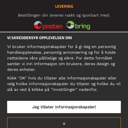
LEVERING
Bestillingen din leveres raskt og sporbart med:
VI SKREDDERSYR OPPLEVELSEN DIN
SOSIALE MEDIER
Vi bruker informasjonskapsler for å gi deg en personlig
handleopplevelse, personlig annonsering og for å holde
nettsidene våre pålitelige og sikre. For dette formålet
BEDRIFT
samler vi inn informasjon om brukere, deres design og
deres enheter.
Motley Denim Norge AS
911 891 581 MVA
Klikk "OK" hvis du tillater alle informasjonskapsler eller
velg hvilke informasjonskapsler du tillater og hvilke du vil
NB! Ikke bruk denne adressen til å sende produkter i retur!
slå av ved å klikke på "Innstillinger" nedenfor.
Jeg tillater informasjonskapsler!
NORGE/NORSK
↓