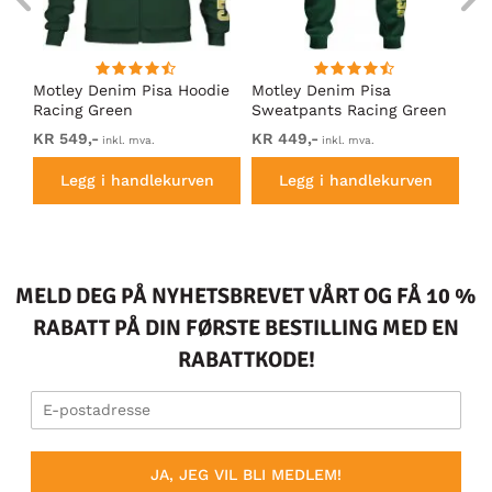
Motley Denim Pisa Hoodie
Motley Denim Pisa
Mo
Racing Green
Sweatpants Racing Green
Ho
KR 549,-
KR 449,-
KR
inkl. mva.
inkl. mva.
Legg i handlekurven
Legg i handlekurven
MELD DEG PÅ NYHETSBREVET VÅRT OG FÅ 10 %
RABATT PÅ DIN FØRSTE BESTILLING MED EN
RABATTKODE!
JA, JEG VIL BLI MEDLEM!