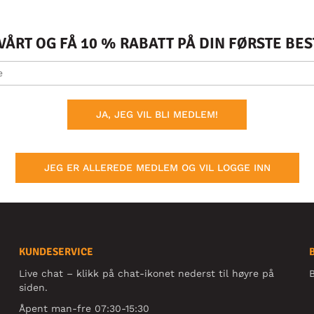
ÅRT OG FÅ 10 % RABATT PÅ DIN FØRSTE BE
JA, JEG VIL BLI MEDLEM!
JEG ER ALLEREDE MEDLEM OG VIL LOGGE INN
KUNDESERVICE
Live chat – klikk på chat-ikonet nederst til høyre på
B
siden.
Åpent man-fre 07:30-15:30