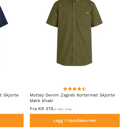
t Skjorte
Motley Denim Zagreb Kortermet Skjorte
Kam J
Mørk khaki
Sleeve
Fra KR 379,-
Fra K
inkl. mva.
n
Legg i handlekurven