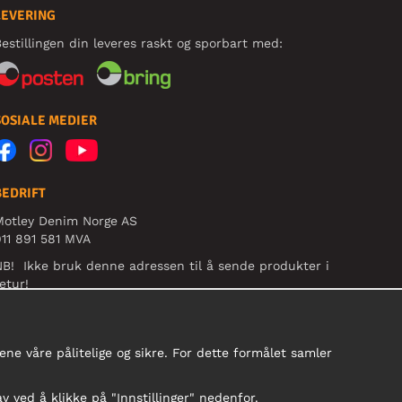
LEVERING
estillingen din leveres raskt og sporbart med:
SOSIALE MEDIER
BEDRIFT
Motley Denim Norge AS
11 891 581 MVA
B! Ikke bruk denne adressen til å sende produkter i
etur!
ne våre pålitelige og sikre. For dette formålet samler
av ved å klikke på "Innstillinger" nedenfor.