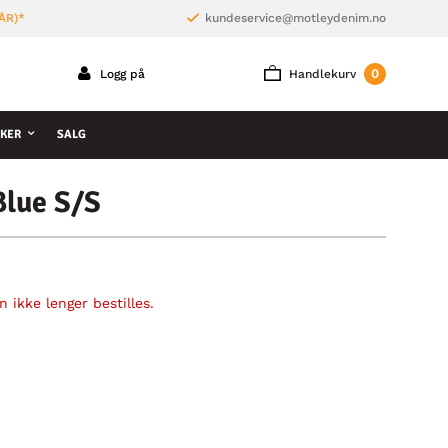
ÅR)*
kundeservice@motleydenim.no
0
Logg på
Handlekurv
KER
SALG
Blue S/S
 ikke lenger bestilles.