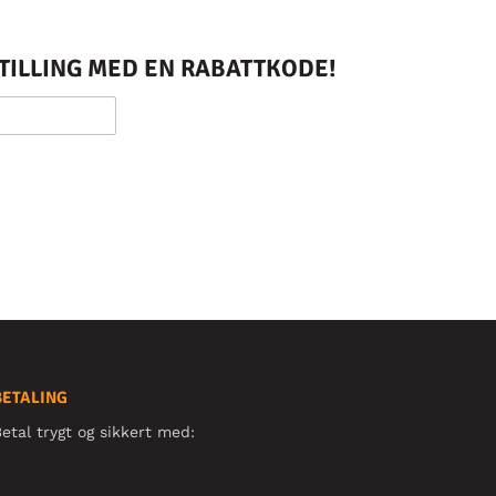
STILLING MED EN RABATTKODE!
BETALING
etal trygt og sikkert med: