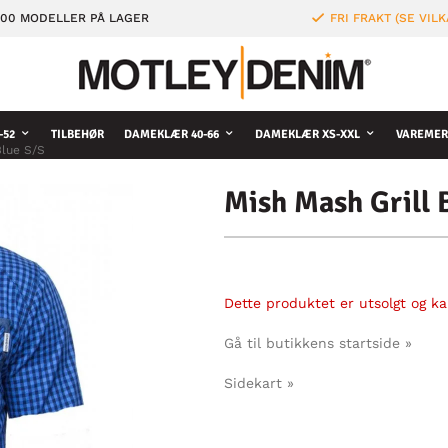
000 MODELLER PÅ LAGER
FRI FRAKT (SE VILK
-52
TILBEHØR
DAMEKLÆR 40-66
DAMEKLÆR XS-XXL
VAREMER
Blue S/S
Mish Mash Grill 
Dette produktet er utsolgt og kan
Gå til butikkens startside »
Sidekart »