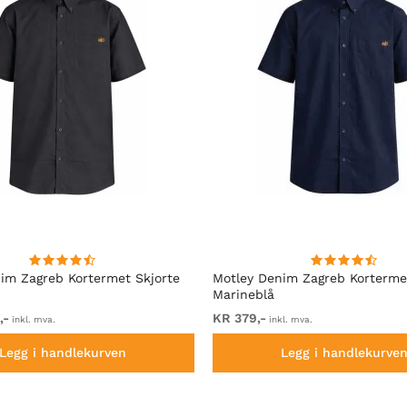
im Zagreb Kortermet Skjorte
Motley Denim Zagreb Korterme
Marineblå
,-
KR 379,-
inkl. mva.
inkl. mva.
Legg i handlekurven
Legg i handlekurve