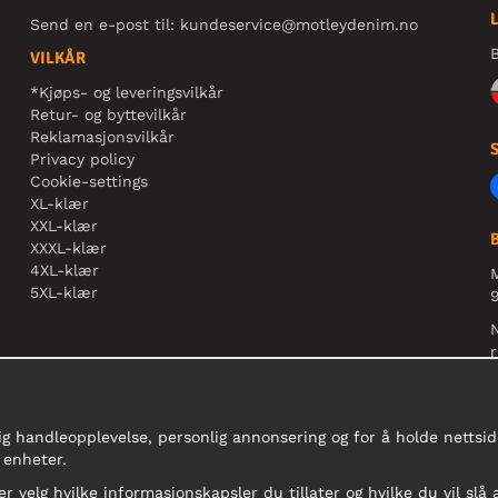
Send en e-post til:
kundeservice@motleydenim.no
B
VILKÅR
*Kjøps- og leveringsvilkår
Retur- og byttevilkår
Reklamasjonsvilkår
Privacy policy
Cookie-settings
XL-klær
XXL-klær
XXXL-klær
4XL-klær
5XL-klær
9
N
r
ig handleopplevelse, personlig annonsering og for å holde nettside
 enheter.
er velg hvilke informasjonskapsler du tillater og hvilke du vil slå 