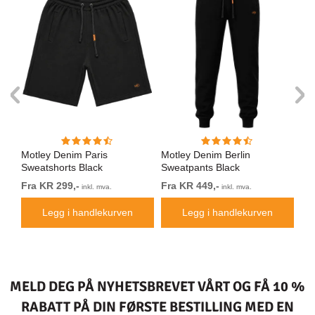
Motley Denim Paris
Motley Denim Berlin
Mo
Sweatshorts Black
Sweatpants Black
Sw
Fra KR 299,-
Fra KR 449,-
Fr
inkl. mva.
inkl. mva.
Legg i handlekurven
Legg i handlekurven
MELD DEG PÅ NYHETSBREVET VÅRT OG FÅ 10 %
RABATT PÅ DIN FØRSTE BESTILLING MED EN