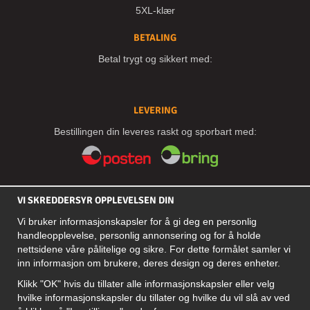
5XL-klær
BETALING
Betal trygt og sikkert med:
LEVERING
Bestillingen din leveres raskt og sporbart med:
SOSIALE MEDIER
VI SKREDDERSYR OPPLEVELSEN DIN
Vi bruker informasjonskapsler for å gi deg en personlig
handleopplevelse, personlig annonsering og for å holde
BEDRIFT
nettsidene våre pålitelige og sikre. For dette formålet samler vi
inn informasjon om brukere, deres design og deres enheter.
Motley Denim Norge AS
911 891 581 MVA
Klikk "OK" hvis du tillater alle informasjonskapsler eller velg
hvilke informasjonskapsler du tillater og hvilke du vil slå av ved
NB! Ikke bruk denne adressen til å sende produkter i retur!