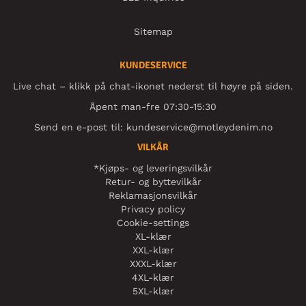
Sitemap
KUNDESERVICE
Live chat – klikk på chat-ikonet nederst til høyre på siden.
Åpent man-fre 07:30-15:30
Send en e-post til:
kundeservice@motleydenim.no
VILKÅR
*Kjøps- og leveringsvilkår
Retur- og byttevilkår
Reklamasjonsvilkår
Privacy policy
Cookie-settings
XL-klær
XXL-klær
XXXL-klær
4XL-klær
5XL-klær