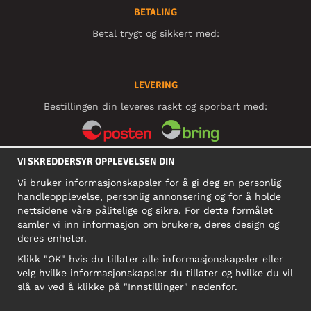
BETALING
Betal trygt og sikkert med:
LEVERING
Bestillingen din leveres raskt og sporbart med:
VI SKREDDERSYR OPPLEVELSEN DIN
SOSIALE MEDIER
Vi bruker informasjonskapsler for å gi deg en personlig
handleopplevelse, personlig annonsering og for å holde
nettsidene våre pålitelige og sikre. For dette formålet
BEDRIFT
samler vi inn informasjon om brukere, deres design og
deres enheter.
Motley Denim Norge AS
911 891 581 MVA
Klikk "OK" hvis du tillater alle informasjonskapsler eller
velg hvilke informasjonskapsler du tillater og hvilke du vil
NB! Ikke bruk denne adressen til å sende produkter i retur!
slå av ved å klikke på "Innstillinger" nedenfor.