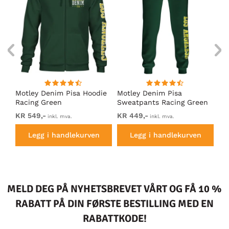
Motley Denim Pisa Hoodie
Motley Denim Pisa
Mo
Racing Green
Sweatpants Racing Green
Ho
KR 549,-
KR 449,-
KR
inkl. mva.
inkl. mva.
Legg i handlekurven
Legg i handlekurven
MELD DEG PÅ NYHETSBREVET VÅRT OG FÅ 10 %
RABATT PÅ DIN FØRSTE BESTILLING MED EN
RABATTKODE!