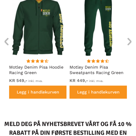
Motley Denim Pisa Hoodie
Motley Denim Pisa
Mo
Racing Green
Sweatpants Racing Green
Ho
KR 549,-
KR 449,-
KR
inkl. mva.
inkl. mva.
Legg i handlekurven
Legg i handlekurven
MELD DEG PÅ NYHETSBREVET VÅRT OG FÅ 10 %
RABATT PÅ DIN FØRSTE BESTILLING MED EN