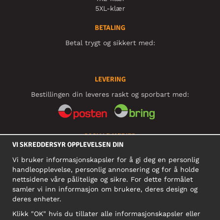
5XL-klær
BETALING
Betal trygt og sikkert med:
LEVERING
Bestillingen din leveres raskt og sporbart med:
SOSIALE MEDIER
VI SKREDDERSYR OPPLEVELSEN DIN
Vi bruker informasjonskapsler for å gi deg en personlig
handleopplevelse, personlig annonsering og for å holde
BEDRIFT
nettsidene våre pålitelige og sikre. For dette formålet
samler vi inn informasjon om brukere, deres design og
Motley Denim Norge AS
deres enheter.
911 891 581 MVA
Klikk "OK" hvis du tillater alle informasjonskapsler eller
NB! Ikke bruk denne adressen til å sende produkter i retur!