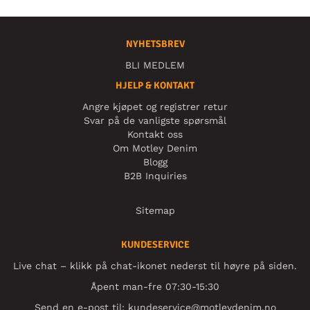
NYHETSBREV
BLI MEDLEM
HJELP & KONTAKT
Angre kjøpet og registrer retur
Svar på de vanligste spørsmål
Kontakt oss
Om Motley Denim
Blogg
B2B Inquiries
Sitemap
KUNDESERVICE
Live chat – klikk på chat-ikonet nederst til høyre på siden.
Åpent man-fre 07:30-15:30
Send en e-post til:
kundeservice@motleydenim.no