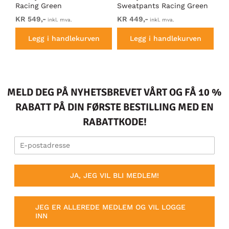
Racing Green
Sweatpants Racing Green
Ho
KR 549,-
KR 449,-
KR
inkl. mva.
inkl. mva.
Legg i handlekurven
Legg i handlekurven
MELD DEG PÅ NYHETSBREVET VÅRT OG FÅ 10 %
RABATT PÅ DIN FØRSTE BESTILLING MED EN
RABATTKODE!
JA, JEG VIL BLI MEDLEM!
JEG ER ALLEREDE MEDLEM OG VIL LOGGE
INN