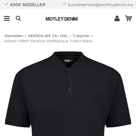
4000 MODELLER
kundeservice@motleydenim.no
Startsiden
HERREKLÆR 2XL-14XL
T-skjorter
Adamo 139411 Serafino Waffelpique T-shirt Black