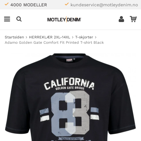
4000 MODELLER
kundeservice@motleydenim.no
Startsiden
HERREKLÆR 2XL-14XL
T-skjorter
Adamo Golden Gate Comfort Fit Printed T-shirt Black