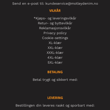
Send en e-post til:
kundeservice@motleydenim.no
VILKÅR
*Kjøps- og leveringsvilkår
Retur- og byttevilkår
Reklamasjonsvilkår
Privacy policy
Cookie-settings
XL-klær
XXL-klær
XXXL-klær
4XL-klær
5XL-klær
BETALING
Betal trygt og sikkert med:
LEVERING
Bestillingen din leveres raskt og sporbart med: