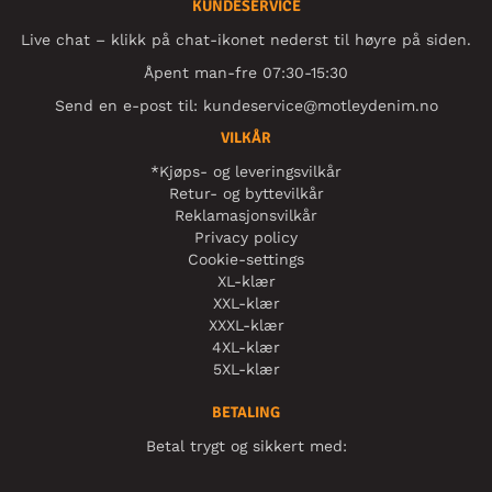
KUNDESERVICE
Live chat – klikk på chat-ikonet nederst til høyre på siden.
Åpent man-fre 07:30-15:30
Send en e-post til:
kundeservice@motleydenim.no
VILKÅR
*Kjøps- og leveringsvilkår
Retur- og byttevilkår
Reklamasjonsvilkår
Privacy policy
Cookie-settings
XL-klær
XXL-klær
XXXL-klær
4XL-klær
5XL-klær
BETALING
Betal trygt og sikkert med: