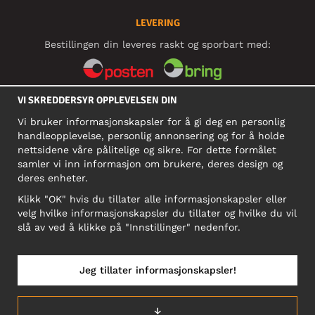
LEVERING
Bestillingen din leveres raskt og sporbart med:
VI SKREDDERSYR OPPLEVELSEN DIN
SOSIALE MEDIER
Vi bruker informasjonskapsler for å gi deg en personlig
handleopplevelse, personlig annonsering og for å holde
nettsidene våre pålitelige og sikre. For dette formålet
BEDRIFT
samler vi inn informasjon om brukere, deres design og
deres enheter.
Motley Denim Norge AS
911 891 581 MVA
Klikk "OK" hvis du tillater alle informasjonskapsler eller
velg hvilke informasjonskapsler du tillater og hvilke du vil
NB! Ikke bruk denne adressen til å sende produkter i retur!
slå av ved å klikke på "Innstillinger" nedenfor.
Jeg tillater informasjonskapsler!
NORGE/NORSK
↓