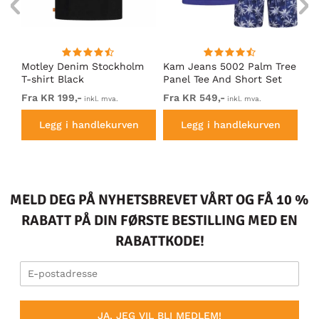
m
Motley Denim Stockholm
Kam Jeans 5002 Palm Tree
Mo
T-shirt Black
Panel Tee And Short Set
Sh
Electric Blue
Bl
Fra KR 199,-
Fra KR 549,-
Fr
inkl. mva.
inkl. mva.
Legg i handlekurven
Legg i handlekurven
MELD DEG PÅ NYHETSBREVET VÅRT OG FÅ 10 %
RABATT PÅ DIN FØRSTE BESTILLING MED EN
RABATTKODE!
JA, JEG VIL BLI MEDLEM!