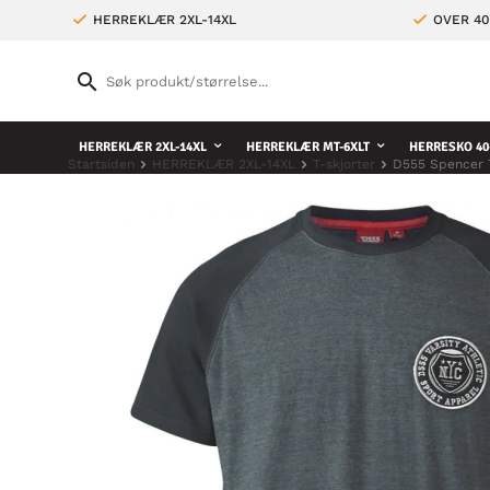
HERREKLÆR 2XL-14XL
OVER 4
HERREKLÆR 2XL-14XL
HERREKLÆR MT-6XLT
HERRESKO 40
Startsiden
HERREKLÆR 2XL-14XL
T-skjorter
D555 Spencer T