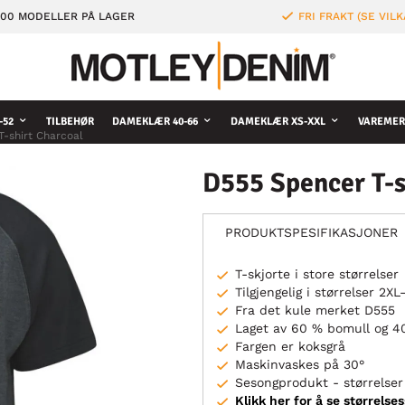
000 MODELLER PÅ LAGER
FRI FRAKT (SE VILK
-52
TILBEHØR
DAMEKLÆR 40-66
DAMEKLÆR XS-XXL
VAREMER
-shirt Charcoal
D555 Spencer T-s
PRODUKTSPESIFIKASJONER
T-skjorte i store størrelser
Tilgjengelig i størrelser 2X
Fra det kule merket D555
Laget av 60 % bomull og 4
Fargen er koksgrå
Maskinvaskes på 30°
Sesongprodukt - størrelser 
Klikk her for å se størrelse