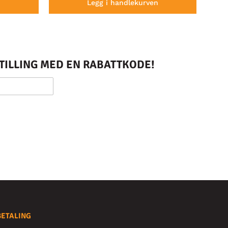
n
Legg i handlekurven
STILLING MED EN RABATTKODE!
BETALING