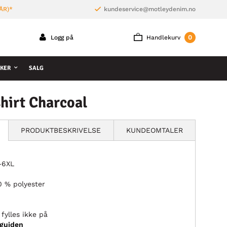
ÅR)*
kundeservice@motleydenim.no
0
Logg på
Handlekurv
KER
SALG
hirt Charcoal
PRODUKTBESKRIVELSE
KUNDEOMTALER
L–6XL
0 % polyester
fylles ikke på
sguiden