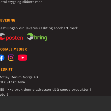
etal trygt og sikkert med:
LEVERING
estillingen din leveres raskt og sporbart med:
SOSIALE MEDIER
BEDRIFT
Motley Denim Norge AS
11 891 581 MVA
B! Ikke bruk denne adressen til å sende produkter i
etur!