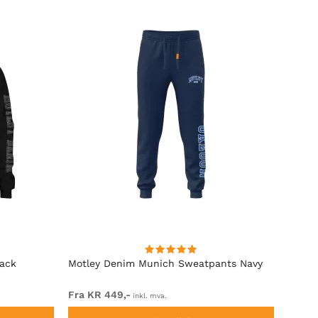
lack
Motley Denim Munich Sweatpants Navy
Motle
Fra KR 449,-
Fra K
inkl. mva.