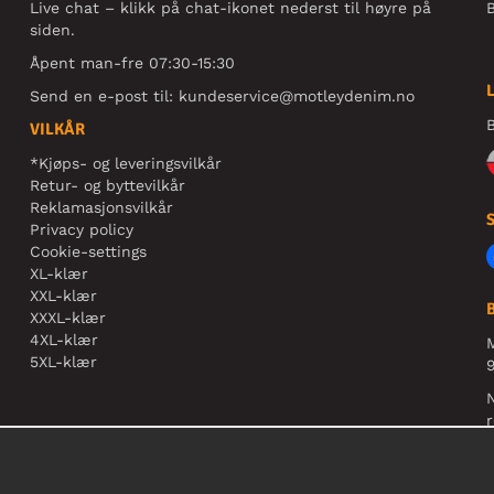
Live chat – klikk på chat-ikonet nederst til høyre på
B
siden.
Åpent man-fre 07:30-15:30
Send en e-post til:
kundeservice@motleydenim.no
B
VILKÅR
*Kjøps- og leveringsvilkår
Retur- og byttevilkår
Reklamasjonsvilkår
Privacy policy
Cookie-settings
XL-klær
XXL-klær
XXXL-klær
4XL-klær
5XL-klær
9
N
r