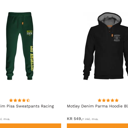
im Pisa Sweatpants Racing
Motley Denim Parma Hoodie B
KR 549,-
kl. mva.
inkl. mva.