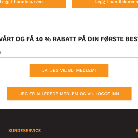
Legg i handlekurven
Legg i handlekurve
ÅRT OG FÅ 10 % RABATT PÅ DIN FØRSTE BE
JA, JEG VIL BLI MEDLEM!
JEG ER ALLEREDE MEDLEM OG VIL LOGGE INN
KUNDESERVICE