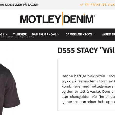
000 MODELLER PÅ LAGER
FRI FRAKT (SE VILK
-52
TILBEHØR
DAMEKLÆR 40-66
DAMEKLÆR XS-XXL
VAREMER
ld Cats" T-Shirt Black
D555 STACY "Wild
Denne heftige t-skjorten i st
trykk på framsiden i form av t
kombinere med hettegensere, j
og den er lett å vaske. Denne 
størrelsesguiden vår finner du
sjenerøse størrelser helt opp t