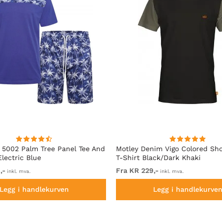
5002 Palm Tree Panel Tee And
Motley Denim Vigo Colored Sho
Electric Blue
T-Shirt Black/Dark Khaki
,-
Fra KR 229,-
inkl. mva.
inkl. mva.
Legg i handlekurven
Legg i handlekurve