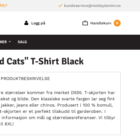
ÅR)*
kundeservice@motleydenim.no
0
Logg på
Handlekurv
KER
SALG
 Cats" T-Shirt Black
PRODUKTBESKRIVELSE
ore størrelser kommer fra merket D555. T-skjorten har
ekst og bilde. Den klassiske svarte fargen lar seg fint
akker, jeans eller chinos. Produsert i 100 % bomull,
t-skjorten er et perfekt tilskudd til garderoben. I
 informasjon om mål og størrelsesreferanser. Vi tilbyr
il 6XL!