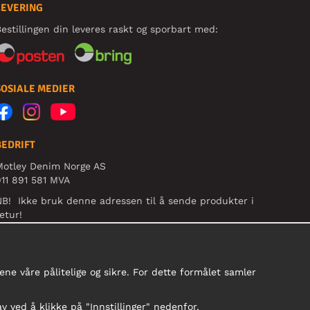
LEVERING
estillingen din leveres raskt og sporbart med:
SOSIALE MEDIER
BEDRIFT
Motley Denim Norge AS
11 891 581 MVA
B! Ikke bruk denne adressen til å sende produkter i
etur!
ne våre pålitelige og sikre. For dette formålet samler
av ved å klikke på "Innstillinger" nedenfor.