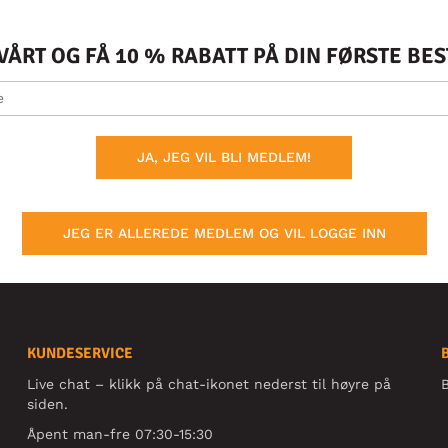
ÅRT OG FÅ 10 % RABATT PÅ DIN FØRSTE BE
JA, JEG VIL BLI MEDLEM!
JEG ER ALLEREDE MEDLEM OG VIL LOGGE INN
KUNDESERVICE
Live chat – klikk på chat-ikonet nederst til høyre på
B
siden.
Åpent man-fre 07:30-15:30