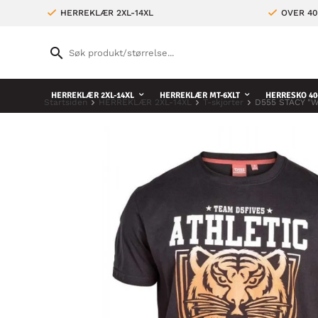
HERREKLÆR 2XL-14XL
OVER 4
HERREKLÆR 2XL-14XL
HERREKLÆR MT-6XLT
HERRESKO 40
Startsiden
HERREKLÆR 2XL-14XL
T-skjorter
D555 STACY "Wi