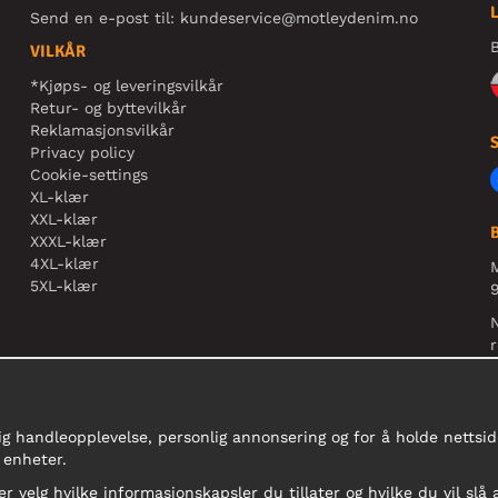
Send en e-post til:
kundeservice@motleydenim.no
B
VILKÅR
*Kjøps- og leveringsvilkår
Retur- og byttevilkår
Reklamasjonsvilkår
Privacy policy
Cookie-settings
XL-klær
XXL-klær
XXXL-klær
4XL-klær
5XL-klær
9
N
r
ig handleopplevelse, personlig annonsering og for å holde nettside
 enheter.
er velg hvilke informasjonskapsler du tillater og hvilke du vil slå 