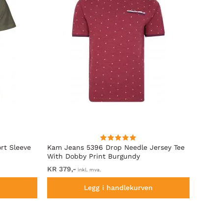
rt Sleeve
Kam Jeans 5396 Drop Needle Jersey Tee
Motle
With Dobby Print Burgundy
Indigo
KR 379,-
Fra KR
inkl. mva.
n
Legg i handlekurven