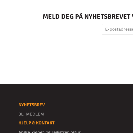
MELD DEG PÅ NYHETSBREVET V
NYHETSBREV
BLI MEDLEM
HJELP & KONTAKT
Angre kjøpet og registrer retur