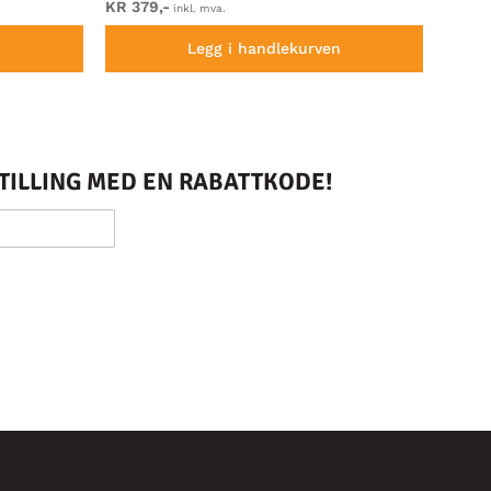
KR 379,-
Fra KR
inkl. mva.
n
Legg i handlekurven
STILLING MED EN RABATTKODE!