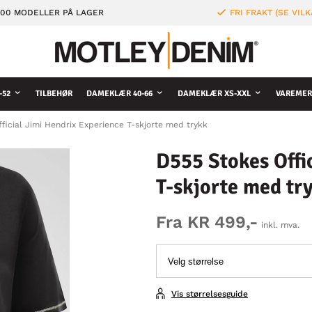
000 MODELLER PÅ LAGER
FRI FRAKT (SE VILK
-52
TILBEHØR
DAMEKLÆR 40-66
DAMEKLÆR XS-XXL
VAREMER
ficial Jimi Hendrix Experience T-skjorte med trykk
D555 Stokes Offi
T-skjorte med tr
Fra KR 499,-
inkl. mva.
Vis størrelsesguide