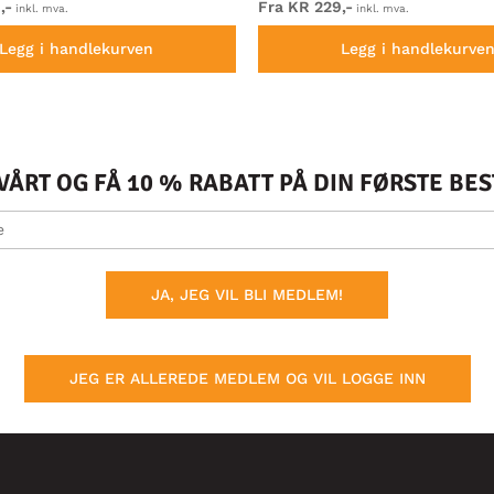
,-
Fra KR 229,-
inkl. mva.
inkl. mva.
Legg i handlekurven
Legg i handlekurve
ÅRT OG FÅ 10 % RABATT PÅ DIN FØRSTE BE
JA, JEG VIL BLI MEDLEM!
JEG ER ALLEREDE MEDLEM OG VIL LOGGE INN