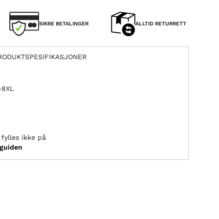
SIKRE BETALINGER
ALLTID RETURRETT
RODUKTSPESIFIKASJONER
L–8XL
fylles ikke på
sguiden