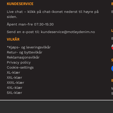
KUNDESERVICE
Live chat – klikk på chat-ikonet nederst til høyre på
B
siden.
Åpent man-fre 07:30-15:30
Send en e-post til:
kundeservice@motleydenim.no
B
VILKÅR
*Kjøps- og leveringsvilkår
Retur- og byttevilkår
Reklamasjonsvilkår
Privacy policy
Cookie-settings
XL-klær
XXL-klær
XXXL-klær
4XL-klær
5XL-klær
9
N
r