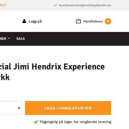
ÅR)*
kundeservice@motleydenim.no
0
Logg på
Handlekurv
KER
SALG
cial Jimi Hendrix Experience
ykk
LEGG I HANDLEKURVEN
Tilgjengelig på lager for omgående levering