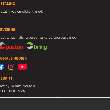
BETALING
etal trygt og sikkert med:
LEVERING
estillingen din leveres raskt og sporbart med:
SOSIALE MEDIER
BEDRIFT
Motley Denim Norge AS
11 891 581 MVA
B! Ikke bruk denne adressen til å sende produkter i
etur!