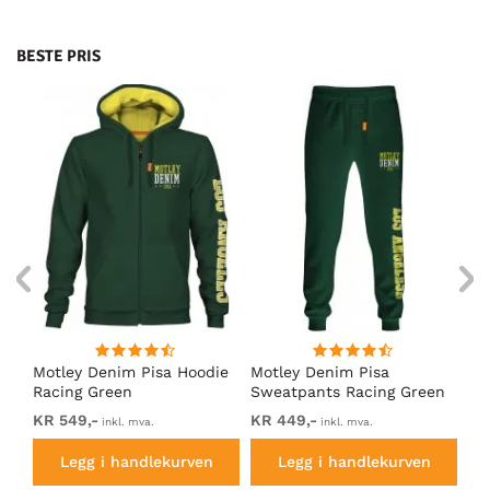
BESTE PRIS
Motley Denim Pisa Hoodie
Motley Denim Pisa
Mo
Racing Green
Sweatpants Racing Green
Ho
KR 549,-
KR 449,-
KR
inkl. mva.
inkl. mva.
Legg i handlekurven
Legg i handlekurven