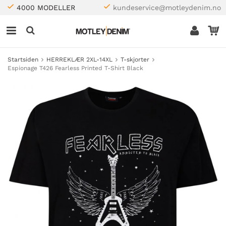
4000 MODELLER
kundeservice@motleydenim.no
Startsiden
HERREKLÆR 2XL-14XL
T-skjorter
Espionage T426 Fearless Printed T-Shirt Black