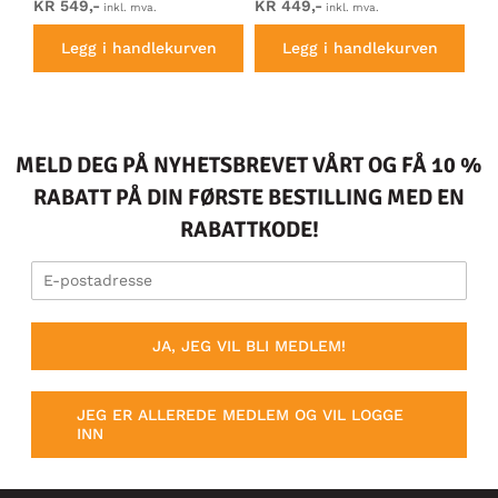
KR 549,-
KR 449,-
KR
inkl. mva.
inkl. mva.
Legg i handlekurven
Legg i handlekurven
MELD DEG PÅ NYHETSBREVET VÅRT OG FÅ 10 %
RABATT PÅ DIN FØRSTE BESTILLING MED EN
RABATTKODE!
JA, JEG VIL BLI MEDLEM!
JEG ER ALLEREDE MEDLEM OG VIL LOGGE
INN