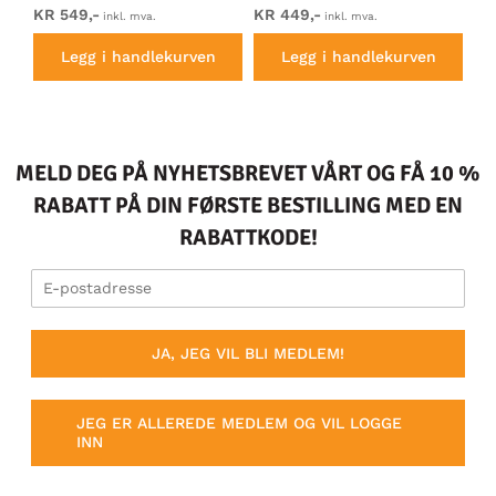
KR 549,-
KR 449,-
KR
inkl. mva.
inkl. mva.
Legg i handlekurven
Legg i handlekurven
MELD DEG PÅ NYHETSBREVET VÅRT OG FÅ 10 %
RABATT PÅ DIN FØRSTE BESTILLING MED EN
RABATTKODE!
JA, JEG VIL BLI MEDLEM!
JEG ER ALLEREDE MEDLEM OG VIL LOGGE
INN