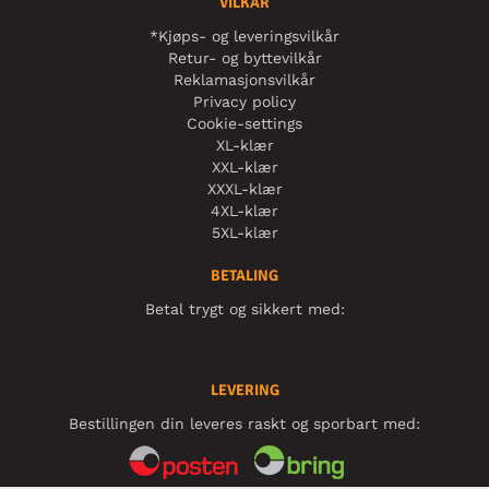
VILKÅR
*Kjøps- og leveringsvilkår
Retur- og byttevilkår
Reklamasjonsvilkår
Privacy policy
Cookie-settings
XL-klær
XXL-klær
XXXL-klær
4XL-klær
5XL-klær
BETALING
Betal trygt og sikkert med:
LEVERING
Bestillingen din leveres raskt og sporbart med: