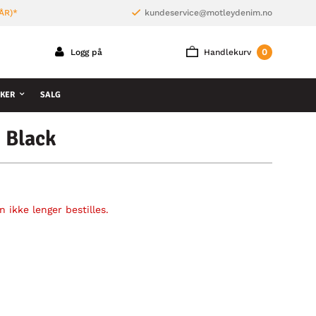
ÅR)*
kundeservice@motleydenim.no
0
Logg på
Handlekurv
KER
SALG
 Black
 ikke lenger bestilles.