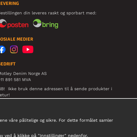
LEVERING
estillingen din leveres raskt og sporbart med:
SOSIALE MEDIER
BEDRIFT
Motley Denim Norge AS
11 891 581 MVA
B! Ikke bruk denne adressen til å sende produkter i
etur!
ne våre pålitelige og sikre. For dette formålet samler
av ved å klikke på "Innstillinger" nedenfor.