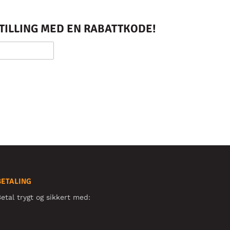
STILLING MED EN RABATTKODE!
BETALING
etal trygt og sikkert med: