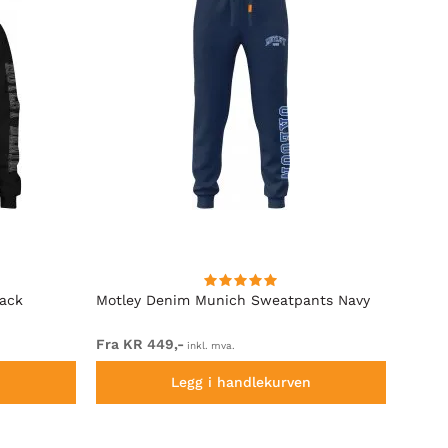
lack
Motley Denim Munich Sweatpants Navy
Motle
Fra KR 449,-
Fra K
inkl. mva.
n
Legg i handlekurven