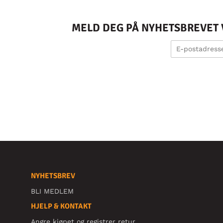
MELD DEG PÅ NYHETSBREVET V
NYHETSBREV
BLI MEDLEM
HJELP & KONTAKT
Angre kjøpet og registrer retur