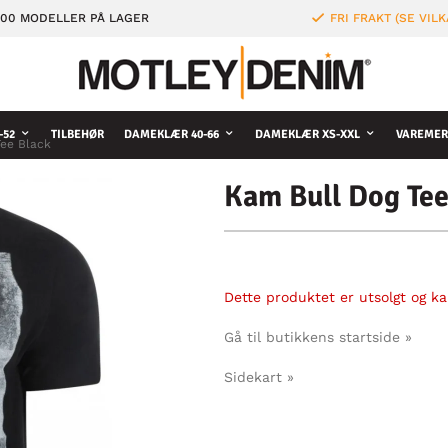
000 MODELLER PÅ LAGER
FRI FRAKT (SE VILK
-52
TILBEHØR
DAMEKLÆR 40-66
DAMEKLÆR XS-XXL
VAREMER
Tee Black
Kam Bull Dog Tee
Dette produktet er utsolgt og kan
Gå til butikkens startside »
Sidekart »