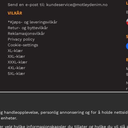
Send en e-post til:
kundeservice@motleydenim.no
B
VILKÅR
*Kjøps- og leveringsvilkår
Retur- og byttevilkår
Reklamasjonsvilkår
Privacy policy
Cookie-settings
XL-klær
XXL-klær
XXXL-klær
4XL-klær
5XL-klær
9
N
r
ig handleopplevelse, personlig annonsering og for å holde nettside
 enheter.
er velg hvilke informasjonskapsler du tillater og hvilke du vil slå 