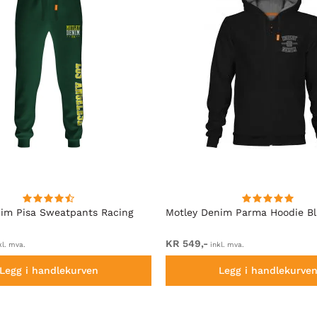
im Pisa Sweatpants Racing
Motley Denim Parma Hoodie B
KR 549,-
kl. mva.
inkl. mva.
Legg i handlekurven
Legg i handlekurve