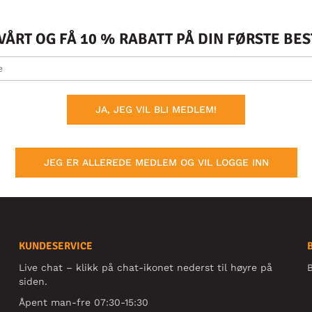
ÅRT OG FÅ 10 % RABATT PÅ DIN FØRSTE BE
JA, JEG VIL BLI MEDLEM!
JEG ER ALLEREDE MEDLEM OG VIL LOGGE INN
KUNDESERVICE
Live chat – klikk på chat-ikonet nederst til høyre på
B
siden.
Åpent man-fre 07:30-15:30