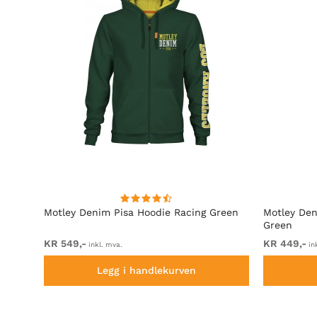
rå
Motley Denim Pisa Hoodie Racing Green
Motley Den
Green
KR 549,-
KR 449,-
inkl. mva.
in
Legg i handlekurven