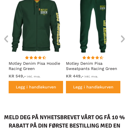
Motley Denim Pisa Hoodie
Motley Denim Pisa
Mo
Racing Green
Sweatpants Racing Green
Ho
KR 549,-
KR 449,-
KR
inkl. mva.
inkl. mva.
Legg i handlekurven
Legg i handlekurven
MELD DEG PÅ NYHETSBREVET VÅRT OG FÅ 10 %
RABATT PÅ DIN FØRSTE BESTILLING MED EN