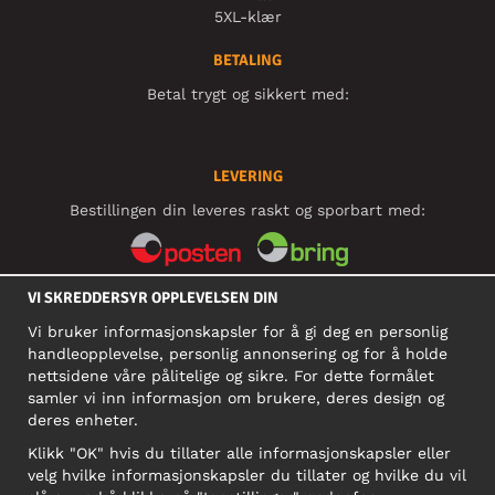
5XL-klær
BETALING
Betal trygt og sikkert med:
LEVERING
Bestillingen din leveres raskt og sporbart med:
VI SKREDDERSYR OPPLEVELSEN DIN
SOSIALE MEDIER
Vi bruker informasjonskapsler for å gi deg en personlig
handleopplevelse, personlig annonsering og for å holde
nettsidene våre pålitelige og sikre. For dette formålet
BEDRIFT
samler vi inn informasjon om brukere, deres design og
deres enheter.
Motley Denim Norge AS
911 891 581 MVA
Klikk "OK" hvis du tillater alle informasjonskapsler eller
velg hvilke informasjonskapsler du tillater og hvilke du vil
NB! Ikke bruk denne adressen til å sende produkter i retur!