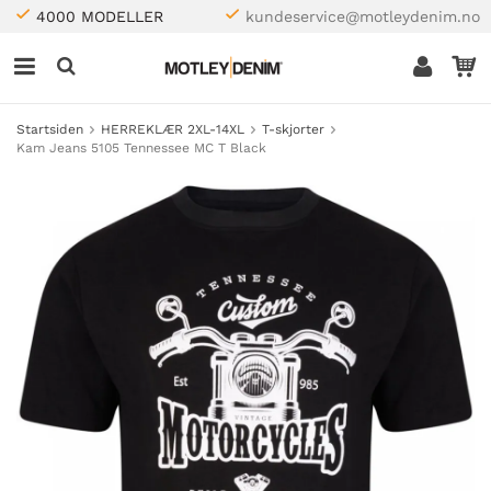
4000 MODELLER
kundeservice@motleydenim.no
Startsiden
HERREKLÆR 2XL-14XL
T-skjorter
Kam Jeans 5105 Tennessee MC T Black