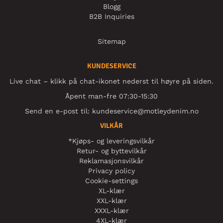
Blogg
B2B Inquiries
Sitemap
KUNDESERVICE
Live chat – klikk på chat-ikonet nederst til høyre på siden.
Åpent man-fre 07:30-15:30
Send en e-post til:
kundeservice@motleydenim.no
VILKÅR
*Kjøps- og leveringsvilkår
Retur- og byttevilkår
Reklamasjonsvilkår
Privacy policy
Cookie-settings
XL-klær
XXL-klær
XXXL-klær
4XL-klær