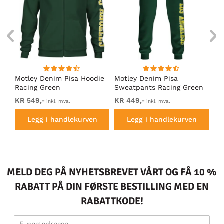
Motley Denim Pisa Hoodie
Motley Denim Pisa
Mo
Racing Green
Sweatpants Racing Green
Ho
KR 549,-
KR 449,-
KR
inkl. mva.
inkl. mva.
Legg i handlekurven
Legg i handlekurven
MELD DEG PÅ NYHETSBREVET VÅRT OG FÅ 10 %
RABATT PÅ DIN FØRSTE BESTILLING MED EN
RABATTKODE!