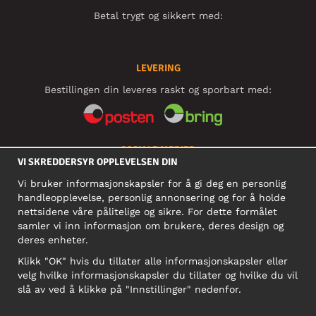
Betal trygt og sikkert med:
LEVERING
Bestillingen din leveres raskt og sporbart med:
SOSIALE MEDIER
VI SKREDDERSYR OPPLEVELSEN DIN
Vi bruker informasjonskapsler for å gi deg en personlig
handleopplevelse, personlig annonsering og for å holde
BEDRIFT
nettsidene våre pålitelige og sikre. For dette formålet
samler vi inn informasjon om brukere, deres design og
Motley Denim Norge AS
deres enheter.
911 891 581 MVA
Klikk "OK" hvis du tillater alle informasjonskapsler eller
NB! Ikke bruk denne adressen til å sende produkter i retur!
velg hvilke informasjonskapsler du tillater og hvilke du vil
slå av ved å klikke på "Innstillinger" nedenfor.