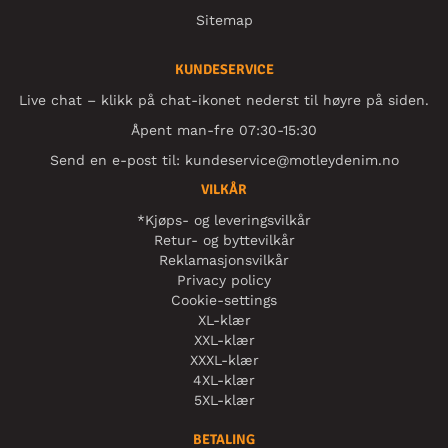
Sitemap
KUNDESERVICE
Live chat – klikk på chat-ikonet nederst til høyre på siden.
Åpent man-fre 07:30-15:30
Send en e-post til:
kundeservice@motleydenim.no
VILKÅR
*Kjøps- og leveringsvilkår
Retur- og byttevilkår
Reklamasjonsvilkår
Privacy policy
Cookie-settings
XL-klær
XXL-klær
XXXL-klær
4XL-klær
5XL-klær
BETALING