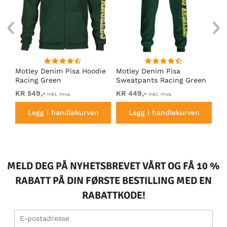
Motley Denim Pisa Hoodie
Motley Denim Pisa
Mo
Racing Green
Sweatpants Racing Green
Ho
KR 549,-
KR 449,-
KR
inkl. mva.
inkl. mva.
Legg i handlekurven
Legg i handlekurven
MELD DEG PÅ NYHETSBREVET VÅRT OG FÅ 10 %
RABATT PÅ DIN FØRSTE BESTILLING MED EN
RABATTKODE!