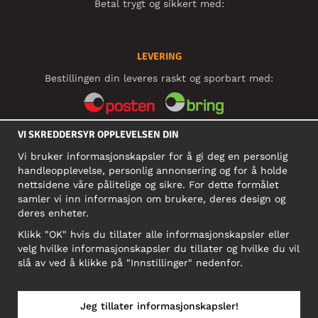
Betal trygt og sikkert med:
LEVERING
Bestillingen din leveres raskt og sporbart med:
VI SKREDDERSYR OPPLEVELSEN DIN
SOSIALE MEDIER
Vi bruker informasjonskapsler for å gi deg en personlig
handleopplevelse, personlig annonsering og for å holde
nettsidene våre pålitelige og sikre. For dette formålet
BEDRIFT
samler vi inn informasjon om brukere, deres design og
deres enheter.
Motley Denim Norge AS
911 891 581 MVA
Klikk "OK" hvis du tillater alle informasjonskapsler eller
velg hvilke informasjonskapsler du tillater og hvilke du vil
NB! Ikke bruk denne adressen til å sende produkter i retur!
slå av ved å klikke på "Innstillinger" nedenfor.
Jeg tillater informasjonskapsler!