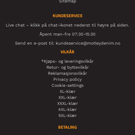
Sitemap
KUNDESERVICE
Live chat – klikk på chat-ikonet nederst til høyre på siden.
Åpent man-fre 07:30-15:30
Send en e-post til:
kundeservice@motleydenim.no
VILKÅR
*Kjøps- og leveringsvilkår
Retur- og byttevilkår
Reklamasjonsvilkår
Privacy policy
Cookie-settings
XL-klær
XXL-klær
XXXL-klær
4XL-klær
5XL-klær
BETALING