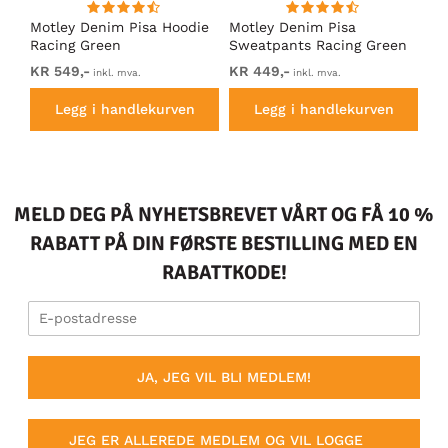
Motley Denim Pisa Hoodie
Motley Denim Pisa
Mo
Racing Green
Sweatpants Racing Green
Ho
KR 549,-
KR 449,-
KR
inkl. mva.
inkl. mva.
Legg i handlekurven
Legg i handlekurven
MELD DEG PÅ NYHETSBREVET VÅRT OG FÅ 10 %
RABATT PÅ DIN FØRSTE BESTILLING MED EN
RABATTKODE!
JA, JEG VIL BLI MEDLEM!
JEG ER ALLEREDE MEDLEM OG VIL LOGGE