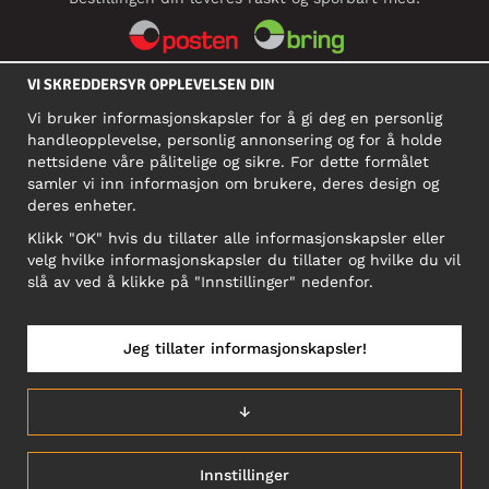
VI SKREDDERSYR OPPLEVELSEN DIN
SOSIALE MEDIER
Vi bruker informasjonskapsler for å gi deg en personlig
handleopplevelse, personlig annonsering og for å holde
nettsidene våre pålitelige og sikre. For dette formålet
BEDRIFT
samler vi inn informasjon om brukere, deres design og
deres enheter.
Motley Denim Norge AS
911 891 581 MVA
Klikk "OK" hvis du tillater alle informasjonskapsler eller
velg hvilke informasjonskapsler du tillater og hvilke du vil
NB! Ikke bruk denne adressen til å sende produkter i retur!
slå av ved å klikke på "Innstillinger" nedenfor.
Jeg tillater informasjonskapsler!
NORGE/NORSK
↓
Innstillinger