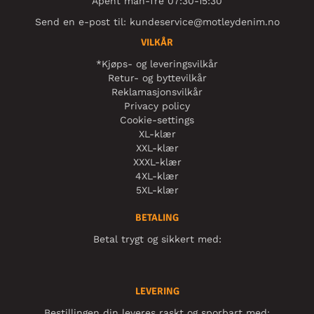
Åpent man-fre 07:30-15:30
Send en e-post til:
kundeservice@motleydenim.no
VILKÅR
*Kjøps- og leveringsvilkår
Retur- og byttevilkår
Reklamasjonsvilkår
Privacy policy
Cookie-settings
XL-klær
XXL-klær
XXXL-klær
4XL-klær
5XL-klær
BETALING
Betal trygt og sikkert med:
LEVERING
Bestillingen din leveres raskt og sporbart med: