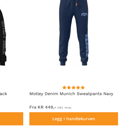
lack
Motley Denim Munich Sweatpants Navy
Motle
Fra KR 449,-
Fra K
inkl. mva.
n
Legg i handlekurven