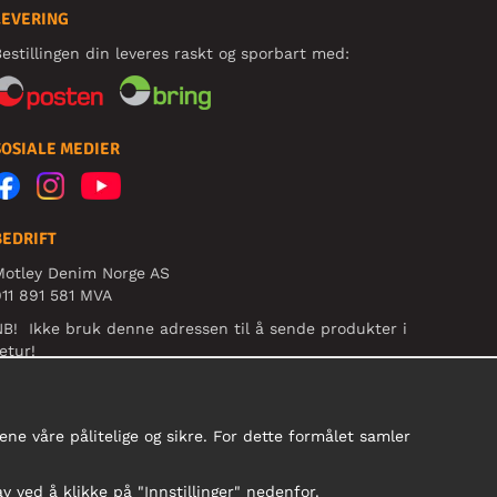
LEVERING
estillingen din leveres raskt og sporbart med:
SOSIALE MEDIER
BEDRIFT
Motley Denim Norge AS
11 891 581 MVA
B! Ikke bruk denne adressen til å sende produkter i
etur!
ne våre pålitelige og sikre. For dette formålet samler
av ved å klikke på "Innstillinger" nedenfor.