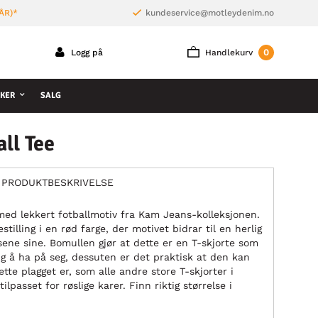
ÅR)*
kundeservice@motleydenim.no
0
Logg på
Handlekurv
KER
SALG
ll Tee
PRODUKTBESKRIVELSE
 med lekkert fotballmotiv fra Kam Jeans-kolleksjonen.
estilling i en rød farge, der motivet bidrar til en herlig
ne sine. Bomullen gjør at dette er en T-skjorte som
ig å ha på seg, dessuten er det praktisk at den kan
te plagget er, som alle andre store T-skjorter i
ilpasset for røslige karer. Finn riktig størrelse i