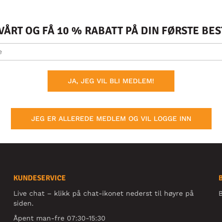
ÅRT OG FÅ 10 % RABATT PÅ DIN FØRSTE BE
JA, JEG VIL BLI MEDLEM!
JEG ER ALLEREDE MEDLEM OG VIL LOGGE INN
KUNDESERVICE
Live chat – klikk på chat-ikonet nederst til høyre på
B
siden.
Åpent man-fre 07:30-15:30