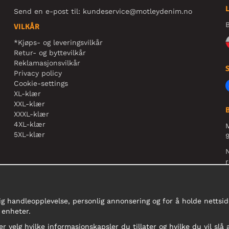
Send en e-post til:
kundeservice@motleydenim.no
B
VILKÅR
*Kjøps- og leveringsvilkår
Retur- og byttevilkår
Reklamasjonsvilkår
Privacy policy
Cookie-settings
XL-klær
XXL-klær
XXXL-klær
4XL-klær
5XL-klær
9
N
r
ig handleopplevelse, personlig annonsering og for å holde nettside
 enheter.
er velg hvilke informasjonskapsler du tillater og hvilke du vil slå 