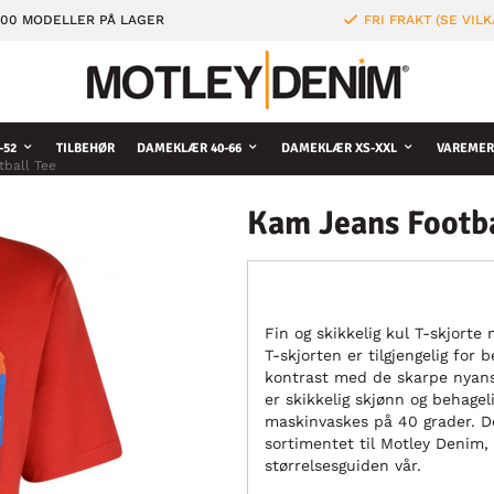
000 MODELLER PÅ LAGER
FRI FRAKT (SE VILK
-52
TILBEHØR
DAMEKLÆR 40-66
DAMEKLÆR XS-XXL
VAREMER
tball Tee
Kam Jeans Footba
Fin og skikkelig kul T-skjorte
T-skjorten er tilgjengelig for b
kontrast med de skarpe nyanse
er skikkelig skjønn og behagel
maskinvaskes på 40 grader. Det
sortimentet til Motley Denim, t
størrelsesguiden vår.