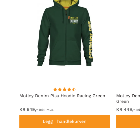
rå
Motley Denim Pisa Hoodie Racing Green
Motley Den
Green
KR 549,-
KR 449,-
inkl. mva.
in
Legg i handlekurven