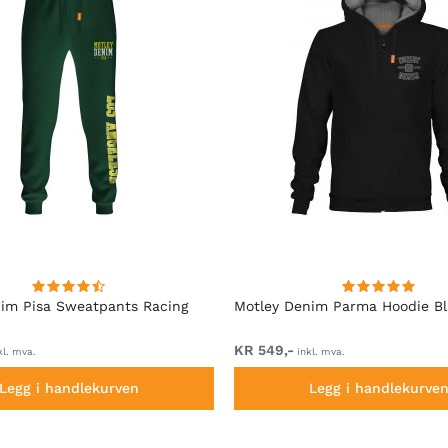
im Pisa Sweatpants Racing
Motley Denim Parma Hoodie B
KR 549,-
kl. mva.
inkl. mva.
Legg i handlekurven
Legg i handlekurve