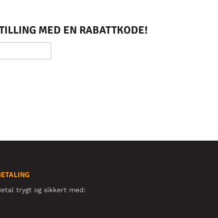
STILLING MED EN RABATTKODE!
BETALING
etal trygt og sikkert med: