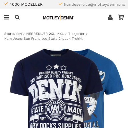
4000 MODELLER
kundeservice@motleydenim.no
Startsiden
HERREKLÆR 2XL-14XL
T-skjorter
Kam Jeans San Francisco State 2-pack T-shirt