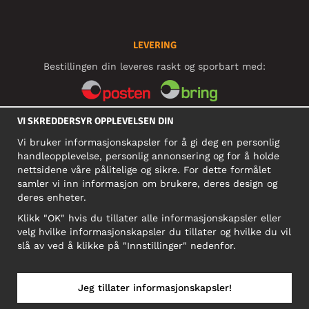
LEVERING
Bestillingen din leveres raskt og sporbart med:
VI SKREDDERSYR OPPLEVELSEN DIN
SOSIALE MEDIER
Vi bruker informasjonskapsler for å gi deg en personlig
handleopplevelse, personlig annonsering og for å holde
nettsidene våre pålitelige og sikre. For dette formålet
BEDRIFT
samler vi inn informasjon om brukere, deres design og
deres enheter.
Motley Denim Norge AS
911 891 581 MVA
Klikk "OK" hvis du tillater alle informasjonskapsler eller
velg hvilke informasjonskapsler du tillater og hvilke du vil
NB! Ikke bruk denne adressen til å sende produkter i retur!
slå av ved å klikke på "Innstillinger" nedenfor.
Jeg tillater informasjonskapsler!