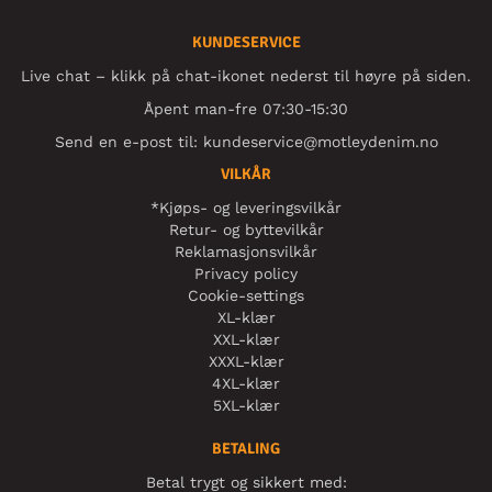
KUNDESERVICE
Live chat – klikk på chat-ikonet nederst til høyre på siden.
Åpent man-fre 07:30-15:30
Send en e-post til:
kundeservice@motleydenim.no
VILKÅR
*Kjøps- og leveringsvilkår
Retur- og byttevilkår
Reklamasjonsvilkår
Privacy policy
Cookie-settings
XL-klær
XXL-klær
XXXL-klær
4XL-klær
5XL-klær
BETALING
Betal trygt og sikkert med: