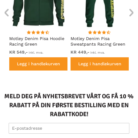
Motley Denim Pisa Hoodie
Motley Denim Pisa
Mo
Racing Green
Sweatpants Racing Green
Ho
KR 549,-
KR 449,-
KR
inkl. mva.
inkl. mva.
Legg i handlekurven
Legg i handlekurven
MELD DEG PÅ NYHETSBREVET VÅRT OG FÅ 10 %
RABATT PÅ DIN FØRSTE BESTILLING MED EN
RABATTKODE!