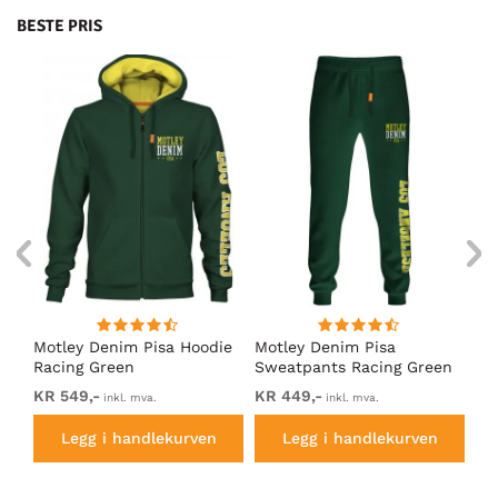
BESTE PRIS
Motley Denim Pisa Hoodie
Motley Denim Pisa
Mo
Racing Green
Sweatpants Racing Green
Ho
KR 549,-
KR 449,-
KR
inkl. mva.
inkl. mva.
Legg i handlekurven
Legg i handlekurven