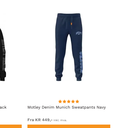
lack
Motley Denim Munich Sweatpants Navy
Motle
Fra KR 449,-
Fra K
inkl. mva.