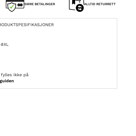
SIKRE BETALINGER
ALLTID RETURRETT
RODUKTSPESIFIKASJONER
L–8XL
fylles ikke på
sguiden