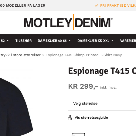
000 MODELLER PÅ LAGER
FRI FRAKT (SE VILK
-52
TILBEHØR
DAMEKLÆR 40-66
DAMEKLÆR XS-XXL
VAREMER
trykk i store størrelser
Espionage T415 Chimp Printed T-Shirt Navy
Espionage T415 C
KR 299,-
inkl. mva.
Vis størrelsesguide