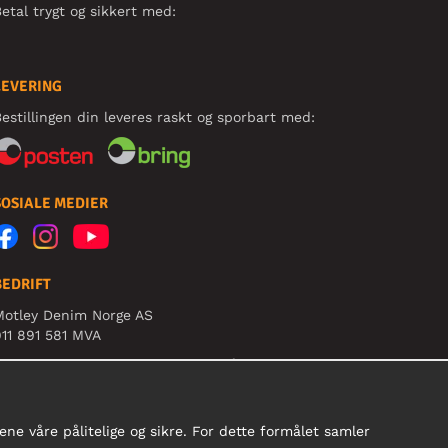
etal trygt og sikkert med:
LEVERING
estillingen din leveres raskt og sporbart med:
SOSIALE MEDIER
BEDRIFT
Motley Denim Norge AS
11 891 581 MVA
B! Ikke bruk denne adressen til å sende produkter i
etur!
ne våre pålitelige og sikre. For dette formålet samler