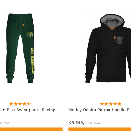
im Pisa Sweatpants Racing
Motley Denim Parma Hoodie B
KR 549,-
kl. mva.
inkl. mva.