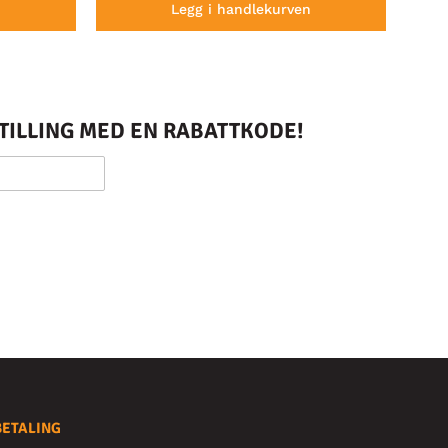
n
Legg i handlekurven
STILLING MED EN RABATTKODE!
BETALING