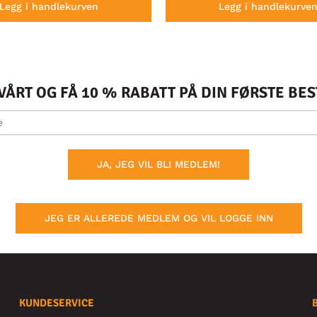
Legg i handlekurven
Legg i handlekurve
ÅRT OG FÅ 10 % RABATT PÅ DIN FØRSTE BE
JA, JEG VIL BLI MEDLEM!
JEG ER ALLEREDE MEDLEM OG VIL LOGGE INN
KUNDESERVICE