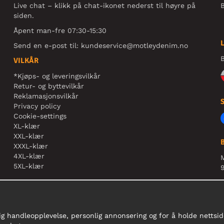
Live chat – klikk på chat-ikonet nederst til høyre på
B
siden.
Åpent man-fre 07:30-15:30
Send en e-post til:
kundeservice@motleydenim.no
B
VILKÅR
*Kjøps- og leveringsvilkår
Retur- og byttevilkår
Reklamasjonsvilkår
Privacy policy
Cookie-settings
XL-klær
XXL-klær
XXXL-klær
4XL-klær
5XL-klær
9
N
r
ig handleopplevelse, personlig annonsering og for å holde nettside