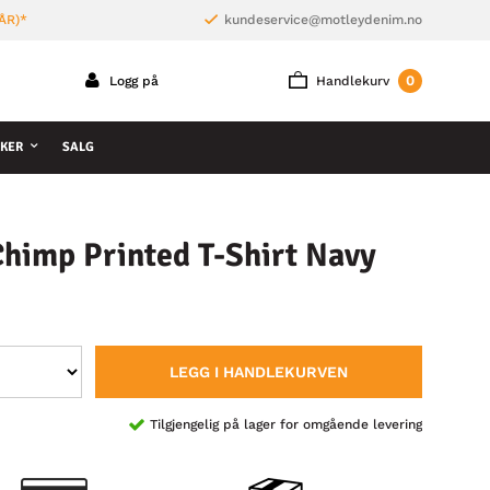
ÅR)*
kundeservice@motleydenim.no
0
Logg på
Handlekurv
KER
SALG
himp Printed T-Shirt Navy
LEGG I HANDLEKURVEN
Tilgjengelig på lager for omgående levering