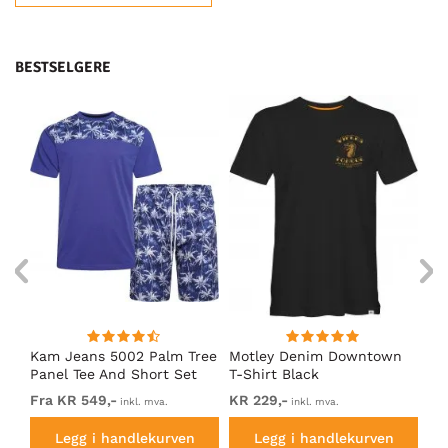
BESTSELGERE
Kam Jeans 5002 Palm Tree
Motley Denim Downtown
Mo
rk
Panel Tee And Short Set
T-Shirt Black
T-
Electric Blue
Fra KR 549,-
KR 229,-
Fr
inkl. mva.
inkl. mva.
Legg i handlekurven
Legg i handlekurven