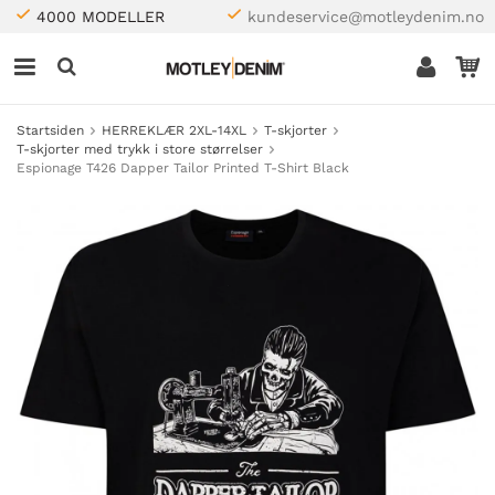
4000 MODELLER
kundeservice@motleydenim.no
Startsiden
HERREKLÆR 2XL-14XL
T-skjorter
T-skjorter med trykk i store størrelser
Espionage T426 Dapper Tailor Printed T-Shirt Black