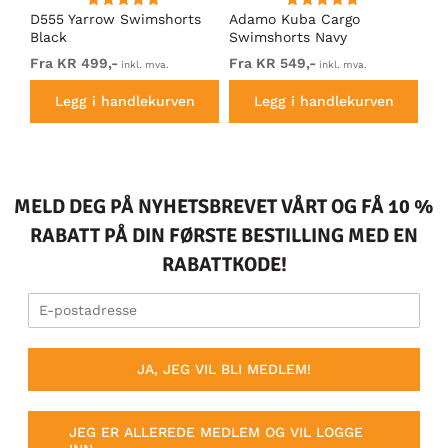
D555 Yarrow Swimshorts
Adamo Kuba Cargo
Ad
Black
Swimshorts Navy
Sw
Fra KR 499,-
Fra KR 549,-
Fr
inkl. mva.
inkl. mva.
Legg i handlekurven
Legg i handlekurven
MELD DEG PÅ NYHETSBREVET VÅRT OG FÅ 10 %
RABATT PÅ DIN FØRSTE BESTILLING MED EN
RABATTKODE!
JA, JEG VIL BLI MEDLEM!
JEG ER ALLEREDE MEDLEM OG VIL LOGGE