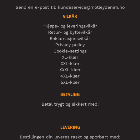
Send en e-post til:
kundeservice@motleydenim.no
VILKÅR
*Kjøps- og leveringsvilkår
Retur- og byttevilkår
Reklamasjonsvilkår
Privacy policy
Cookie-settings
XL-klær
XXL-klær
XXXL-klær
4XL-klær
5XL-klær
BETALING
Betal trygt og sikkert med:
LEVERING
Bestillingen din leveres raskt og sporbart med: