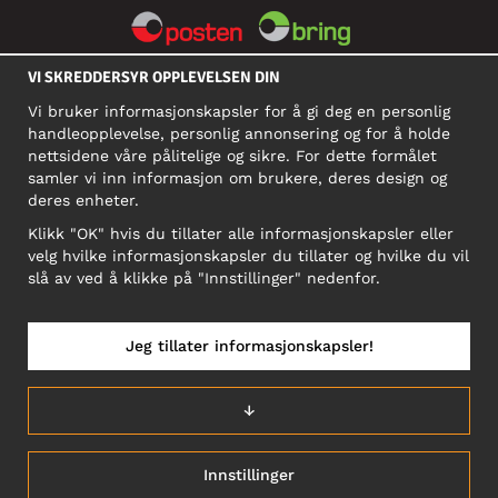
VI SKREDDERSYR OPPLEVELSEN DIN
SOSIALE MEDIER
Vi bruker informasjonskapsler for å gi deg en personlig
handleopplevelse, personlig annonsering og for å holde
nettsidene våre pålitelige og sikre. For dette formålet
BEDRIFT
samler vi inn informasjon om brukere, deres design og
deres enheter.
Motley Denim Norge AS
911 891 581 MVA
Klikk "OK" hvis du tillater alle informasjonskapsler eller
velg hvilke informasjonskapsler du tillater og hvilke du vil
NB! Ikke bruk denne adressen til å sende produkter i retur!
slå av ved å klikke på "Innstillinger" nedenfor.
Jeg tillater informasjonskapsler!
NORGE/NORSK
↓
Innstillinger