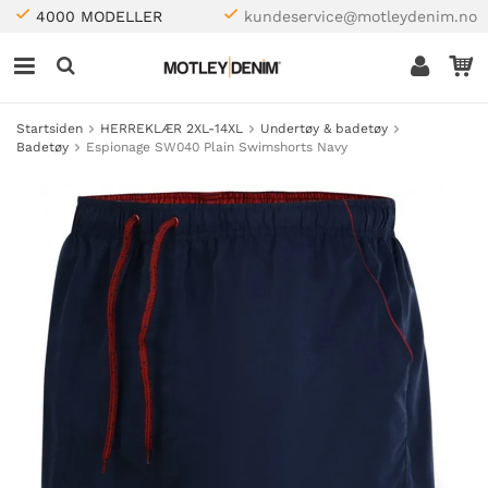
4000 MODELLER
kundeservice@motleydenim.no
Startsiden
HERREKLÆR 2XL-14XL
Undertøy & badetøy
Badetøy
Espionage SW040 Plain Swimshorts Navy