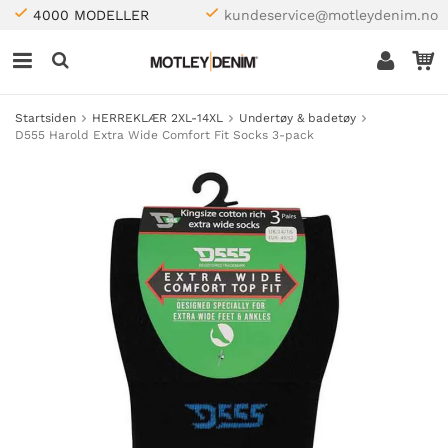
4000 MODELLER
kundeservice@motleydenim.no
Startsiden
HERREKLÆR 2XL-14XL
Undertøy & badetøy
D555 Harold Extra Wide Comfort Fit Socks 3-pack