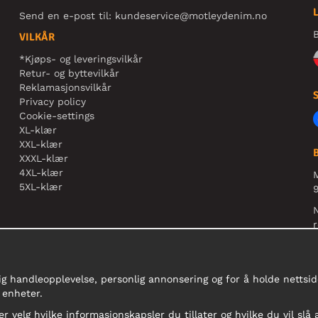
Send en e-post til:
kundeservice@motleydenim.no
B
VILKÅR
*Kjøps- og leveringsvilkår
Retur- og byttevilkår
Reklamasjonsvilkår
Privacy policy
Cookie-settings
XL-klær
XXL-klær
XXXL-klær
4XL-klær
5XL-klær
9
N
r
ig handleopplevelse, personlig annonsering og for å holde nettside
 enheter.
er velg hvilke informasjonskapsler du tillater og hvilke du vil slå 