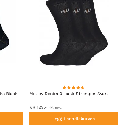
ks Black
Motley Denim 3-pakk Strømper Svart
Motle
Black
KR 129,-
Fra K
inkl. mva.
n
Legg i handlekurven