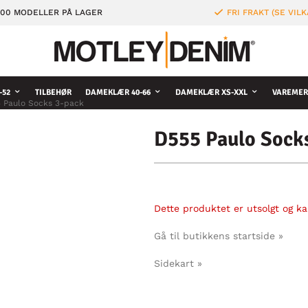
000 MODELLER PÅ LAGER
FRI FRAKT (SE VILK
-52
TILBEHØR
DAMEKLÆR 40-66
DAMEKLÆR XS-XXL
VAREMER
 Paulo Socks 3-pack
D555 Paulo Sock
Dette produktet er utsolgt og kan
Gå til butikkens startside »
Sidekart »