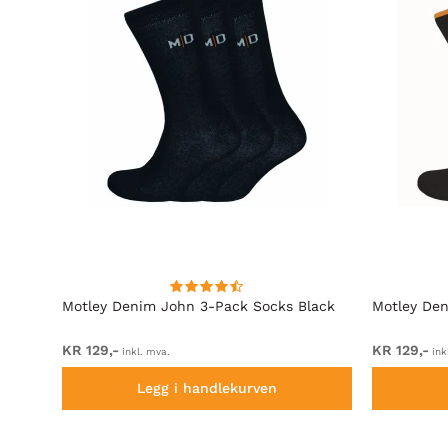
 3-
Motley Denim John 3-Pack Socks Black
Motley Den
KR 129,-
KR 129,-
inkl. mva.
ink
Legg i handlekurven