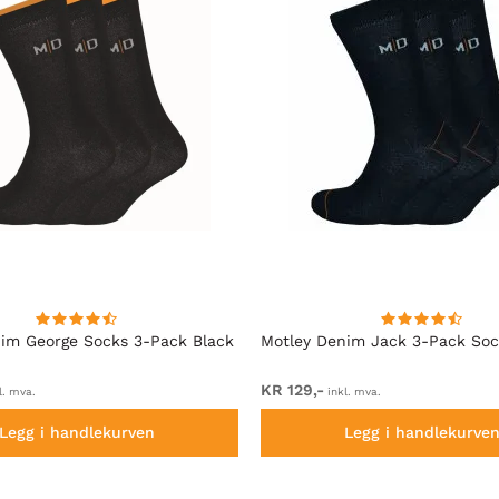
im George Socks 3-Pack Black
Motley Denim Jack 3-Pack Soc
KR 129,-
l. mva.
inkl. mva.
Legg i handlekurven
Legg i handlekurve