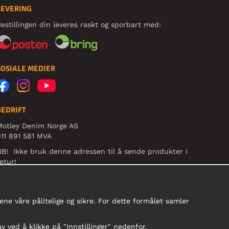
LEVERING
estillingen din leveres raskt og sporbart med:
SOSIALE MEDIER
BEDRIFT
Motley Denim Norge AS
11 891 581 MVA
B! Ikke bruk denne adressen til å sende produkter i
etur!
ne våre pålitelige og sikre. For dette formålet samler
av ved å klikke på "Innstillinger" nedenfor.