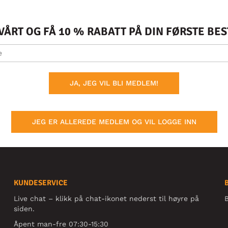
ÅRT OG FÅ 10 % RABATT PÅ DIN FØRSTE BE
JA, JEG VIL BLI MEDLEM!
JEG ER ALLEREDE MEDLEM OG VIL LOGGE INN
KUNDESERVICE
Live chat – klikk på chat-ikonet nederst til høyre på
B
siden.
Åpent man-fre 07:30-15:30