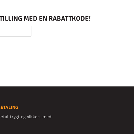
STILLING MED EN RABATTKODE!
BETALING
etal trygt og sikkert med: