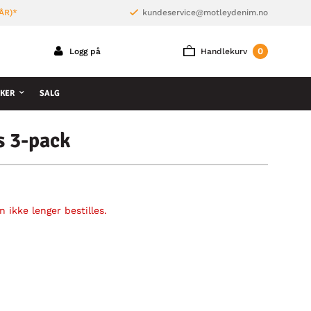
ÅR)*
kundeservice@motleydenim.no
0
Logg på
Handlekurv
KER
SALG
s 3-pack
 ikke lenger bestilles.