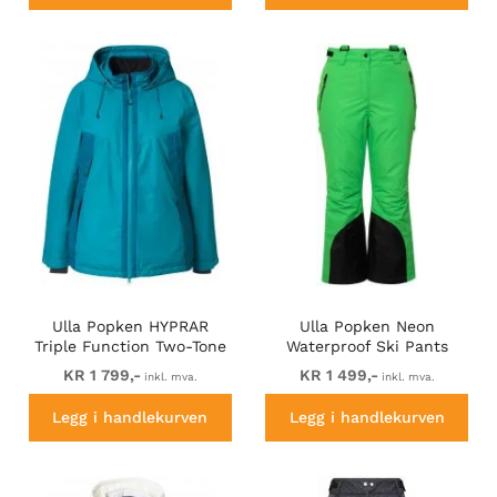
Ulla Popken HYPRAR
Ulla Popken Neon
Triple Function Two-Tone
Waterproof Ski Pants
Ski Jacket Emerald Blue
Neon Grass Green
KR 1 799,-
KR 1 499,-
inkl. mva.
inkl. mva.
Legg i handlekurven
Legg i handlekurven