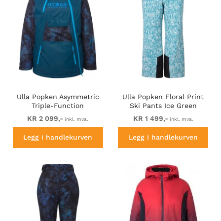
Ulla Popken Asymmetric
Ulla Popken Floral Print
Triple-Function
Ski Pants Ice Green
Performance Ski Jacket
KR 2 099,-
KR 1 499,-
inkl. mva.
inkl. mva.
Teal
Legg i handlekurven
Legg i handlekurven