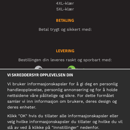
4XL-klær
5XL-klær
BETALING
Betal trygt og sikkert med:
LEVERING
Bestillingen din leveres raskt og sporbart med:
VI SKREDDERSYR OPPLEVELSEN DIN
Vi bruker informasjonskapsler for å gi deg en personlig
SOSIALE MEDIER
handleopplevelse, personlig annonsering og for å holde
nettsidene våre pålitelige og sikre. For dette formålet
samler vi inn informasjon om brukere, deres design og
deres enheter.
BEDRIFT
Klikk "OK" hvis du tillater alle informasjonskapsler eller
Motley Denim Norge AS
velg hvilke informasjonskapsler du tillater og hvilke du vil
911 891 581 MVA
slå av ved å klikke på "Innstillinger" nedenfor.