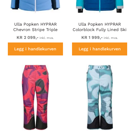
Ulla Popken HYPRAR
Ulla Popken HYPRAR
Chevron Stripe Triple
Colorblock Fully Lined Ski
Function Quilted Fully
Jacket Bright Turquoise
KR 2 099,-
KR 1 999,-
inkl. mva.
inkl. mva.
Lined Ski Jacket Pastel
Petrol
Legg i handlekurven
Legg i handlekurven