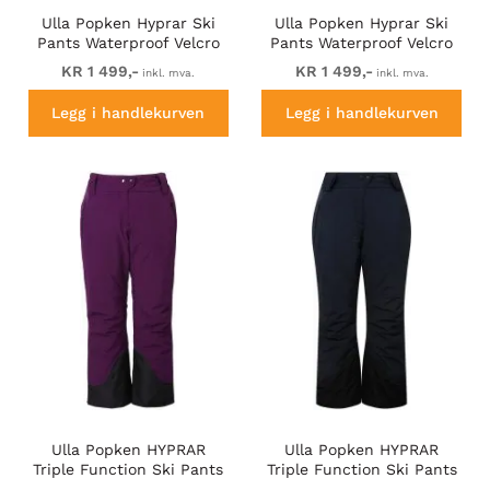
Ulla Popken Hyprar Ski
Ulla Popken Hyprar Ski
Pants Waterproof Velcro
Pants Waterproof Velcro
Closure Shaped Knees
Closure Shaped Knees Ice
KR 1 499,-
KR 1 499,-
inkl. mva.
inkl. mva.
Berry Pink
Green
Legg i handlekurven
Legg i handlekurven
Ulla Popken HYPRAR
Ulla Popken HYPRAR
Triple Function Ski Pants
Triple Function Ski Pants
Grape Red
Navy