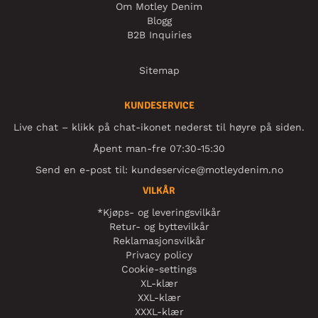
Om Motley Denim
Blogg
B2B Inquiries
Sitemap
KUNDESERVICE
Live chat – klikk på chat-ikonet nederst til høyre på siden.
Åpent man-fre 07:30-15:30
Send en e-post til:
kundeservice@motleydenim.no
VILKÅR
*Kjøps- og leveringsvilkår
Retur- og byttevilkår
Reklamasjonsvilkår
Privacy policy
Cookie-settings
XL-klær
XXL-klær
XXXL-klær