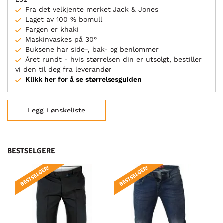
Fra det velkjente merket Jack & Jones
Laget av 100 % bomull
Fargen er khaki
Maskinvaskes på 30°
Buksene har side-, bak- og benlommer
Året rundt - hvis størrelsen din er utsolgt, bestiller
vi den til deg fra leverandør
Klikk her for å se størrelsesguiden
Legg i ønskeliste
BESTSELGERE
BESTSELGER!
BESTSELGER!
BE