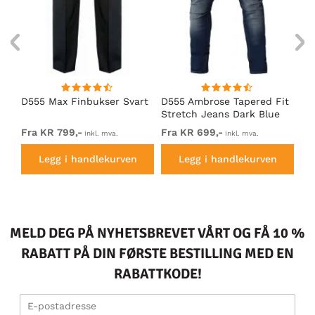
D555 Max Finbukser Svart
D555 Ambrose Tapered Fit
D5
Stretch Jeans Dark Blue
Sv
Fra KR 799,-
Fra KR 699,-
KR
inkl. mva.
inkl. mva.
Legg i handlekurven
Legg i handlekurven
MELD DEG PÅ NYHETSBREVET VÅRT OG FÅ 10 %
RABATT PÅ DIN FØRSTE BESTILLING MED EN
RABATTKODE!