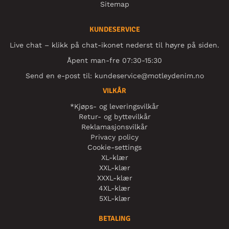
Sitemap
KUNDESERVICE
Live chat – klikk på chat-ikonet nederst til høyre på siden.
Åpent man-fre 07:30-15:30
Send en e-post til:
kundeservice@motleydenim.no
VILKÅR
*Kjøps- og leveringsvilkår
Retur- og byttevilkår
Reklamasjonsvilkår
Privacy policy
Cookie-settings
XL-klær
XXL-klær
XXXL-klær
4XL-klær
5XL-klær
BETALING