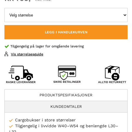
LEGG I HANDLEKURVEN
Tilgjengelig på lager for omgående levering
Vis størrelsesguide
SIKRE BETALINGER
RASKE LEVERANSER
ALLTID RETURRETT
PRODUKTSPESIFIKASJONER
KUNDEOMTALER
Cargobukser i store størrelser
Tilgjengelig i livvidde W40–W54 og benlengde L30–
L32