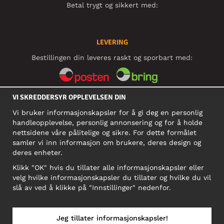
Betal trygt og sikkert med:
LEVERING
Bestillingen din leveres raskt og sporbart med:
VI SKREDDERSYR OPPLEVELSEN DIN
SOSIALE MEDIER
Vi bruker informasjonskapsler for å gi deg en personlig
handleopplevelse, personlig annonsering og for å holde
nettsidene våre pålitelige og sikre. For dette formålet
BEDRIFT
samler vi inn informasjon om brukere, deres design og
deres enheter.
Motley Denim Norge AS
911 891 581 MVA
Klikk "OK" hvis du tillater alle informasjonskapsler eller
velg hvilke informasjonskapsler du tillater og hvilke du vil
NB! Ikke bruk denne adressen til å sende produkter i retur!
slå av ved å klikke på "Innstillinger" nedenfor.
Jeg tillater informasjonskapsler!